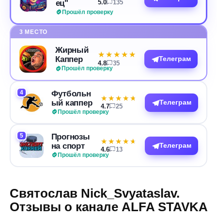
ец"
5.0
135
Прошёл проверку
3 МЕСТО
Жирный
★★★★★
★★★★★
Каппер
Телеграм
4.8
35
Прошёл проверку
4
Футбольн
★★★★★
★★★★★
ый каппер
Телеграм
4.7
25
Прошёл проверку
5
Прогнозы
★★★★★
★★★★★
на спорт
Телеграм
4.6
13
Прошёл проверку
Святослав Nick_Svyataslav.
Отзывы о канале ALFA STAVKA