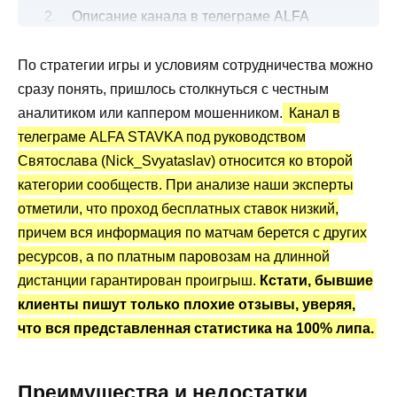
Описание канала в телеграме ALFA
STAVKA со ставками
По стратегии игры и условиям сотрудничества можно
Подробнее о спортивных ставках
сразу понять, пришлось столкнуться с честным
Все о платных капперских услугах
аналитиком или каппером мошенником.
Канал в
Канал Telegram ALFA STAVKA: статистика
телеграме ALFA STAVKA под руководством
и отзывы
Святослава (Nick_Svyataslav) относится ко второй
Вывод по сделанному обзору
категории сообществ. При анализе наши эксперты
отметили, что проход бесплатных ставок низкий,
причем вся информация по матчам берется с других
ресурсов, а по платным паровозам на длинной
дистанции гарантирован проигрыш.
Кстати, бывшие
клиенты пишут только плохие отзывы, уверяя,
что вся представленная статистика на 100% липа.
Преимущества и недостатки