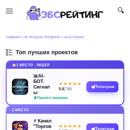
Перейти
к
содержанию
ГЛАВНАЯ
»
НЕ ПРОШЛИ ПРОВЕРКУ
»
ALFA STAVKA
Топ лучших проектов
1 МЕСТО · ЛИДЕР
📊AI-
БОТ.
★★★★★
★★★★★
Сигнал
Телеграм
5.0
65
ы
Прошёл проверку
2 МЕСТО
⚡️ Канал
"Торгов
★★★★★
★★★★★
Телеграм