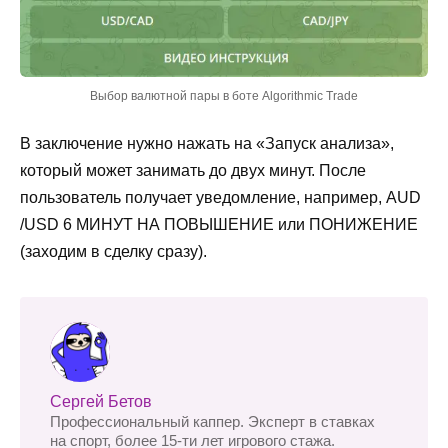
Выбор валютной пары в боте Algorithmic Trade
В заключение нужно нажать на «Запуск анализа»,
который может занимать до двух минут. После
пользователь получает уведомление, например, AUD
/USD 6 МИНУТ НА ПОВЫШЕНИЕ или ПОНИЖЕНИЕ
(заходим в сделку сразу).
Сергей Бетов
Профессиональный каппер. Эксперт в ставках
на спорт, более 15-ти лет игрового стажа.