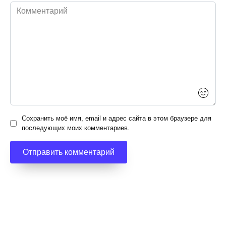
Комментарий
Сохранить моё имя, email и адрес сайта в этом браузере для
последующих моих комментариев.