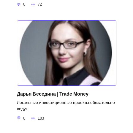
0
72
Дарья Беседина | Trade Money
Легальные инвестиционные проекты обязательно
ведут
0
183