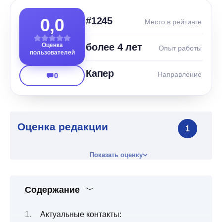
0,0
#1245
Место в рейтинге
Оценка
более 4 лет
Опыт работы
пользователей
Капер
Направление
0
Оценка редакции
1
Показать оценку
Содержание
Актуальные контакты: