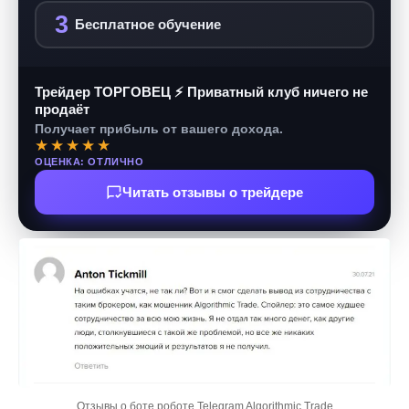
3
Бесплатное обучение
Трейдер ТОРГОВЕЦ ⚡ Приватный клуб ничего не
продаёт
Получает прибыль от вашего дохода.
★★★★★
ОЦЕНКА: ОТЛИЧНО
Читать отзывы о трейдере
Отзывы о боте роботе Telegram Algorithmic Trade