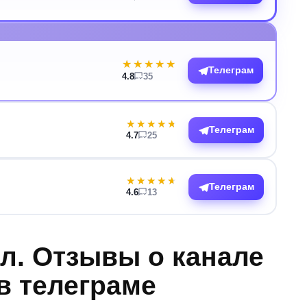
★★★★★
★★★★★
Телеграм
4.8
35
★★★★★
★★★★★
Телеграм
4.7
25
★★★★★
★★★★★
Телеграм
4.6
13
л. Отзывы о канале
в телеграме