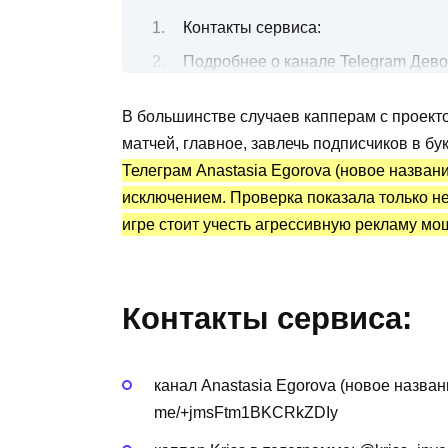
Контакты сервиса:
Подробнее о канале Telegram Дево
Прогнозы на футбол и теннис
В большинстве случаев капперам с проект
Канал Telegram Девочка каппер: ст
матчей, главное, завлечь подписчиков в б
Преимущества и недостатки
Телеграм Anastasia Egorova (новое названи
исключением. Проверка показала только н
игре стоит учесть агрессивную рекламу м
Контакты сервиса:
канал Anastasia Egorova (новое назван
me/+jmsFtm1BKCRkZDIy