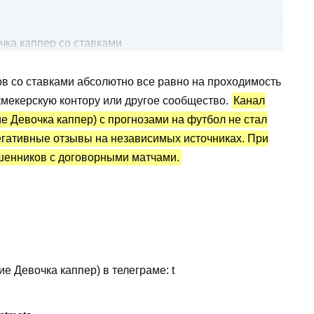
чка каппер со ставками
ов со ставками абсолютно все равно на проходимость
атистика и отзывы
укмекерскую контору или другое сообщество.
Канал
е Девочка каппер) с прогнозами на футбол не стал
егативные отзывы на независимых источниках. При
ошенников с договорными матчами.
ие Девочка каппер) в телеграме: t