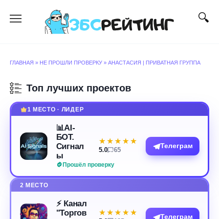
Перейти
к
содержанию
ГЛАВНАЯ
»
НЕ ПРОШЛИ ПРОВЕРКУ
»
АНАСТАСИЯ | ПРИВАТНАЯ ГРУППА
Топ лучших проектов
1 МЕСТО · ЛИДЕР
📊AI-
БОТ.
★★★★★
★★★★★
Сигнал
Телеграм
5.0
65
ы
Прошёл проверку
2 МЕСТО
⚡️ Канал
"Торгов
★★★★★
★★★★★
Телеграм