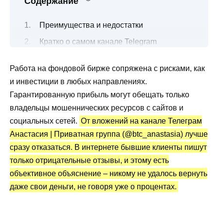
Содержание
Преимущества и недостатки
Кратко о самом канале Telegram
Анастасия | Приватная группа
Работа на фондовой бирже сопряжена с рисками, как
Чем занимаются на портале и что
и инвестиции в любых направлениях.
предлагают?
Гарантированную прибыль могут обещать только
Сколько обещают выплатить по
владельцы мошеннических ресурсов с сайтов и
вложенным депозитам?
социальных сетей.
От вложений на канале Телеграм
В чем заключается схема
Анастасия | Приватная группа (@btc_anastasia) лучше
мошенничества?
сразу отказаться. В интернете бывшие клиенты пишут
Канал Telegram Анастасия | Приватная
только отрицательные отзывы, и этому есть
группа: статистика и отзывы
объективное объяснение – никому не удалось вернуть
даже свои деньги, не говоря уже о процентах.
Какой можно сделать вывод по обзору?