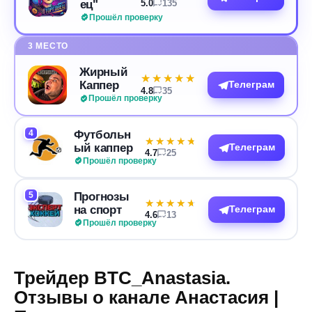
ец"
5.0
135
Прошёл проверку
3 МЕСТО
Жирный
★★★★★
★★★★★
Каппер
Телеграм
4.8
35
Прошёл проверку
4
Футбольн
★★★★★
★★★★★
ый каппер
Телеграм
4.7
25
Прошёл проверку
5
Прогнозы
★★★★★
★★★★★
на спорт
Телеграм
4.6
13
Прошёл проверку
Трейдер BTC_Anastasia.
Отзывы о канале Анастасия |