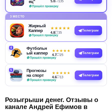
ец"
5.0
135
Прошёл проверку
3 МЕСТО
Жирный
★★★★★
★★★★★
Каппер
Телеграм
4.8
35
Прошёл проверку
4
Футбольн
★★★★★
★★★★★
ый каппер
Телеграм
4.7
25
Прошёл проверку
5
Прогнозы
★★★★★
★★★★★
на спорт
Телеграм
4.6
13
Прошёл проверку
Розыгрыши денег. Отзывы о
канале Андрей Ефимов в