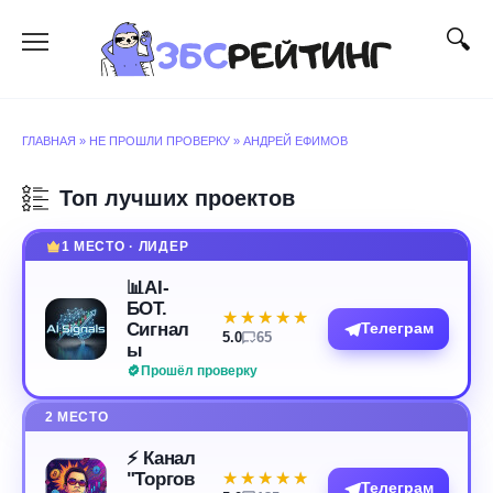
Перейти
к
содержанию
ГЛАВНАЯ
»
НЕ ПРОШЛИ ПРОВЕРКУ
»
АНДРЕЙ ЕФИМОВ
Топ лучших проектов
1 МЕСТО · ЛИДЕР
📊AI-
БОТ.
★★★★★
★★★★★
Сигнал
Телеграм
5.0
65
ы
Прошёл проверку
2 МЕСТО
⚡️ Канал
"Торгов
★★★★★
★★★★★
Телеграм