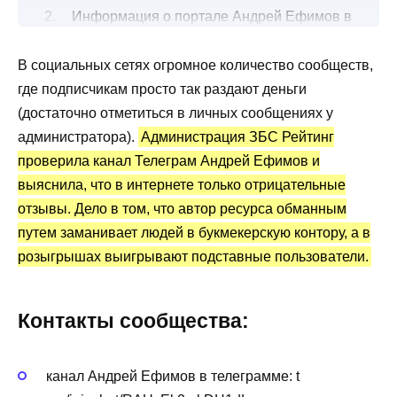
Информация о портале Андрей Ефимов в
Telegram
В социальных сетях огромное количество сообществ,
Что нужно сделать для участия?
где подписчикам просто так раздают деньги
Канал Telegram Андрей Ефимов:
(достаточно отметиться в личных сообщениях у
статистика и отзывы
администратора).
Администрация ЗБС Рейтинг
Преимущества и недостатки
проверила канал Телеграм Андрей Ефимов и
выяснила, что в интернете только отрицательные
отзывы. Дело в том, что автор ресурса обманным
путем заманивает людей в букмекерскую контору, а в
розыгрышах выигрывают подставные пользователи.
Контакты сообщества:
канал Андрей Ефимов в телеграмме: t