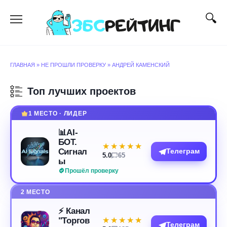
Перейти
к
содержанию
ГЛАВНАЯ
»
НЕ ПРОШЛИ ПРОВЕРКУ
»
АНДРЕЙ КАМЕНСКИЙ
Топ лучших проектов
1 МЕСТО · ЛИДЕР
📊AI-
БОТ.
★★★★★
★★★★★
Сигнал
Телеграм
5.0
65
ы
Прошёл проверку
2 МЕСТО
⚡️ Канал
"Торгов
★★★★★
★★★★★
Телеграм