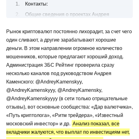
Контакты:
Общие сведения о проектах Андрея
Каменского
Рынок криптовалют постоянно лихорадит, за счет чего
Отзывы об инсайдере трейдере Андрее
один сливают, а другие зарабатывают хорошие
Каменском
деньги. В этом направлении огромное количество
Верифицированная статистика
мошенников, которые предлагают хороший доход.
Преимущества и недостатки
Администрация ЗБС Рейтинг проверила сразу
несколько каналов под руководством Андрея
Каменского: @AndreyKamenskyy,
@AndreyKamenskyyy, @AndreyKamensky,
@AndreyKamenskyyyy (в сети только отрицательные
отзывы), вот основные сообщества: «Дар валютчика»,
«Путь криптолога», «Ритм трейдера», «Известный
московский инвестор» и др.
Анализ показал, все
вкладчики жалуются, что выплат по инвестициям нет,