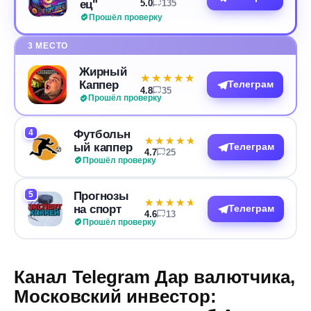
ец"
5.0
135
Прошёл проверку
3 МЕСТО
Жирный
★★★★★
★★★★★
Каппер
Телеграм
4.8
35
Прошёл проверку
4
Футбольн
★★★★★
★★★★★
ый каппер
Телеграм
4.7
25
Прошёл проверку
5
Прогнозы
★★★★★
★★★★★
на спорт
Телеграм
4.6
13
Прошёл проверку
Канал Telegram Дар валютчика,
Московский инвестор: