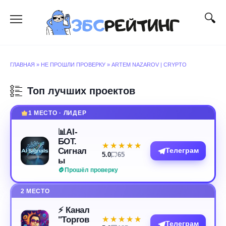
Перейти
к
содержанию
ГЛАВНАЯ
»
НЕ ПРОШЛИ ПРОВЕРКУ
»
ARTEM NAZAROV | CRYPTO
Топ лучших проектов
1 МЕСТО · ЛИДЕР
📊AI-
БОТ.
★★★★★
★★★★★
Сигнал
Телеграм
5.0
65
ы
Прошёл проверку
2 МЕСТО
⚡️ Канал
"Торгов
★★★★★
★★★★★
Телеграм