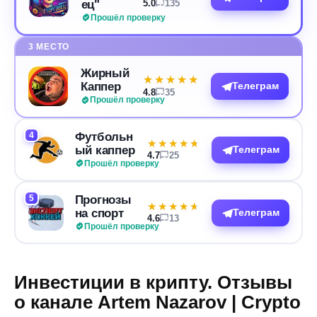
ец"
5.0
135
Прошёл проверку
3 МЕСТО
Жирный
★★★★★
★★★★★
Каппер
Телеграм
4.8
35
Прошёл проверку
4
Футбольн
★★★★★
★★★★★
ый каппер
Телеграм
4.7
25
Прошёл проверку
5
Прогнозы
★★★★★
★★★★★
на спорт
Телеграм
4.6
13
Прошёл проверку
Инвестиции в крипту. Отзывы
о канале Artem Nazarov | Crypto