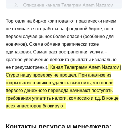
Описание канала Телеграм Artem Nazarov
| Crypto
Торговля на бирже криптовалют практически ничем
Реально ли заработать на вкладах в
не отличается от работы на фондовой бирже, но в
крипту?
первом случае рынок более опасен (особенно для
Канал Телеграм Artem Nazarov | Crypto:
новичков). Схема обмана практически тоже
статистика и отзывы
одинаковая. Самая распространенная услуга –
Преимущества и недостатки
кратное увеличение депозита (выплаты изначально
не предусмотрены).
Канал Телеграмм Artem Nazarov |
Crypto нашу проверку не прошел. При анализе из
открытых источников удалось выяснить, что после
первого денежного перевода начинают поступать
требования уплатить налоги, комиссию и т.д. В конце
всех инвесторов блокируют.
Контакты ресурса и менеджера: