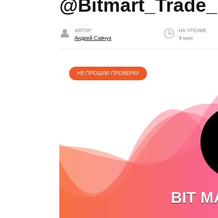
@Bitmart_Trade_
АВТОР
НА ЧТЕНИЕ
Андрей Савчук
4 мин
НЕ ПРОШЛИ ПРОВЕРКУ
BIT M