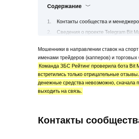
Содержание
Контакты сообщества и менеджеро
Сведения о проекте Telegram Bit M
Какую криптовалюту можно купить
Мошенники в направлении ставок на спорт
Бот Телеграм Bit Mart Trade @Bitma
именами трейдеров (капперов) и торговых 
Преимущества и недостатки
Команда ЗБС Рейтинг проверила бота Bit Ma
встретились только отрицательные отзывы
денежные средства невозможно, сначала п
выходить на связь.
Контакты сообществ