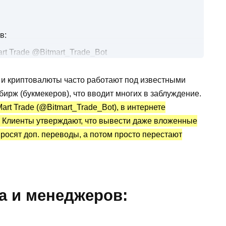
в:
art Trade @Bitmart_Trade_Bot
?
 и криптовалюты часто работают под известными
rt_Trade_Bot: статистика и отзывы
бирж (букмекеров), что вводит многих в заблуждение.
rt Trade (@Bitmart_Trade_Bot), в интернете
. Клиенты утверждают, что вывести даже вложенные
росят доп. переводы, а потом просто перестают
а и менеджеров: