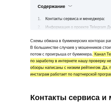
Содержание
Контакты сервиса и менеджера:
Информация о проекте Telegram Д
Чтобы нужно сделать, чтобы зараб
Схемы обмана в букмекерских конторах ра
Канал Telegram Дневник Ольги Мер
В большинстве случаев у мошенников стоит
Преимущества и недостатки
потом с проигрыша от букмекера.
Канал Те
по заработку в интернете нашу проверку не
обзоры написаны с низким рейтингом. Да, п
инстаграм работает по партнерской програ
Контакты сервиса и