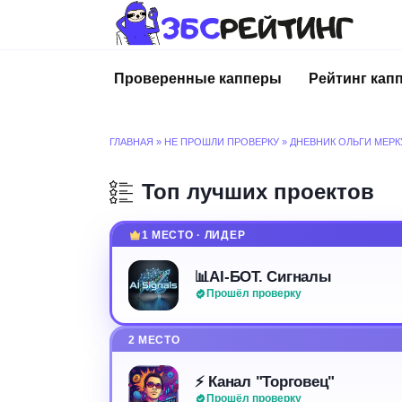
Перейти
к
содержанию
Проверенные капперы
Рейтинг кап
ГЛАВНАЯ
»
НЕ ПРОШЛИ ПРОВЕРКУ
»
ДНЕВНИК ОЛЬГИ МЕР
Топ лучших проектов
1 МЕСТО · ЛИДЕР
📊AI-БОТ. Сигналы
Прошёл проверку
2 МЕСТО
⚡️ Канал "Торговец"
Прошёл проверку