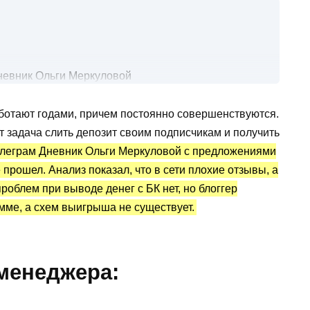
невник Ольги Меркуловой
отать?
ботают годами, причем постоянно совершенствуются.
куловой: отзывы о выводе денег
 задача слить депозит своим подписчикам и получить
леграм Дневник Ольги Меркуловой с предложениями
 прошел. Анализ показал, что в сети плохие отзывы, а
роблем при выводе денег с БК нет, но блоггер
мме, а схем выигрыша не существует.
 менеджера: