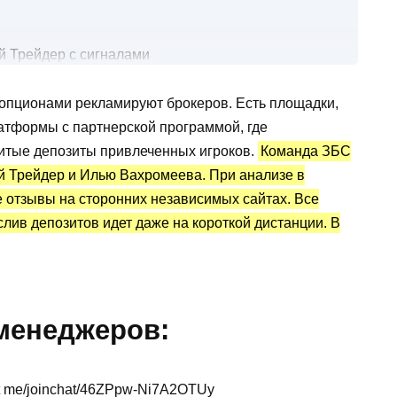
й Трейдер с сигналами
вых сигналах
опционами рекламируют брокеров. Есть площадки,
татистика и отзывы о сигналах
латформы с партнерской программой, где
итые депозиты привлеченных игроков.
Команда ЗБС
й Трейдер и Илью Вахромеева. При анализе в
 отзывы на сторонних независимых сайтах. Все
слив депозитов идет даже на короткой дистанции. В
 менеджеров:
t me/joinchat/46ZPpw-Ni7A2OTUy