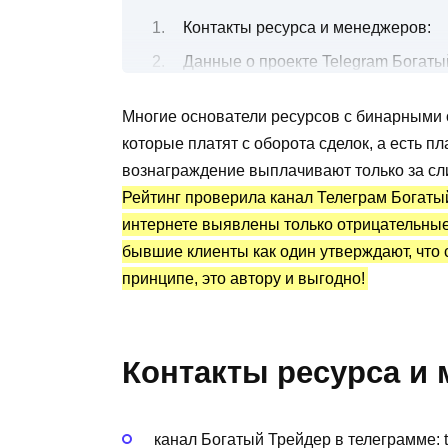
Контакты ресурса и менеджеров:
Данные о проекте Telegram Богаты
Все о бесплатных и платных торго
Многие основатели ресурсов с бинарными 
Канал Telegram Богатый Трейдер: с
которые платят с оборота сделок, а есть п
Преимущества и недостатки
вознаграждение выплачивают только за сл
Рейтинг проверила канал Телеграм Богаты
интернете выявлены только отрицательные
бывшие клиенты как один утверждают, что 
принципе, это автору и выгодно!
Контакты ресурса и
канал Богатый Трейдер в телеграмме: 