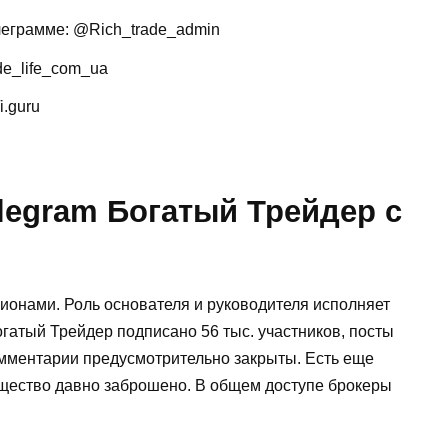
леграмме: @Rich_trade_admin
de_life_com_ua
i.guru
legram Богатый Трейдер с
онами. Роль основателя и руководителя исполняет
гатый Трейдер подписано 56 тыс. участников, посты
омментарии предусмотрительно закрыты. Есть еще
общество давно заброшено. В общем доступе брокеры