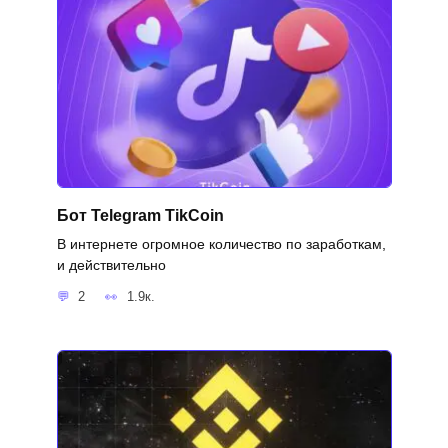
Бот Telegram TikCoin
В интернете огромное количество по заработкам,
и действительно
2
1.9к.