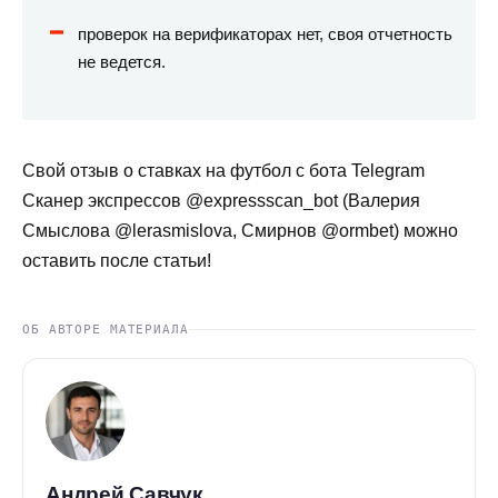
проверок на верификаторах нет, своя отчетность
не ведется.
Свой отзыв о ставках на футбол с бота Telegram
Сканер экспрессов @expressscan_bot (Валерия
Смыслова @lerasmislova, Смирнов @ormbet) можно
оставить после статьи!
ОБ АВТОРЕ МАТЕРИАЛА
Андрей Савчук