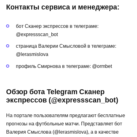
Контакты сервиса и менеджера:
бот Сканер экспрессов в телеграме:
@expressscan_bot
страница Валерии Смысловой в телеграме:
@lerasmislova
профиль Смирнова в телеграме: @ormbet
Обзор бота Telegram Сканер
экспрессов (@expressscan_bot)
На портале пользователям предлагают бесплатные
прогнозы на футбольные матчи. Представляет бот
Валерия Смыслова (@lerasmislova), а в качестве