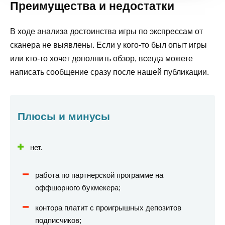
Преимущества и недостатки
В ходе анализа достоинства игры по экспрессам от
сканера не выявлены. Если у кого-то был опыт игры
или кто-то хочет дополнить обзор, всегда можете
написать сообщение сразу после нашей публикации.
Плюсы и минусы
нет.
работа по партнерской программе на
оффшорного букмекера;
контора платит с проигрышных депозитов
подписчиков;