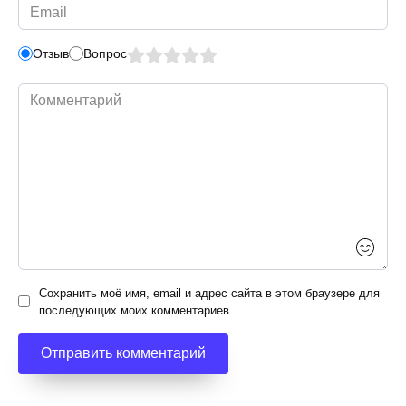
Email
*
Отзыв
Вопрос
Комментарий
Сохранить моё имя, email и адрес сайта в этом браузере для
последующих моих комментариев.