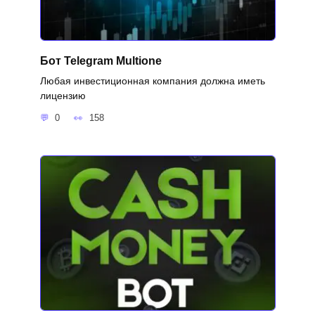
Бот Telegram Multione
Любая инвестиционная компания должна иметь
лицензию
0
158