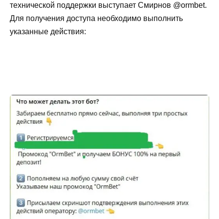
технической поддержки выступает Смирнов @ormbet.
Для получения доступа необходимо выполнить
указанные действия: