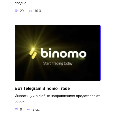
поздно
29
16.3к.
Бот Telegram Binomo Trade
Инвестиции в любых направлениях представляют
собой
0
2.6к.