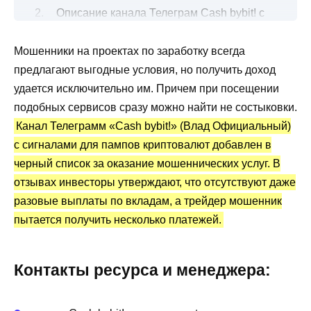
Описание канала Телеграм Cash bybit! с
инвестициями в пампы
Мошенники на проектах по заработку всегда
Сколько можно получить с пампов
предлагают выгодные условия, но получить доход
крипты?
удается исключительно им. Причем при посещении
Канал Телеграм Cash bybit!: статистика и
подобных сервисов сразу можно найти не состыковки.
отзывы
Канал Телеграмм «Cash bybit!» (Влад Официальный)
Преимущества и недостатки
с сигналами для пампов криптовалют добавлен в
черный список за оказание мошеннических услуг. В
отзывах инвесторы утверждают, что отсутствуют даже
разовые выплаты по вкладам, а трейдер мошенник
пытается получить несколько платежей.
Контакты ресурса и менеджера: