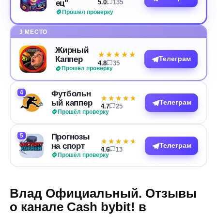
ец"
5.0
135
Прошёл проверку
3 МЕСТО
Жирный
★★★★★
★★★★★
Каппер
Телеграм
4.8
35
Прошёл проверку
4
Футбольн
★★★★★
★★★★★
ый каппер
Телеграм
4.7
25
Прошёл проверку
5
Прогнозы
★★★★★
★★★★★
на спорт
Телеграм
4.6
13
Прошёл проверку
Влад Официальный. Отзывы
о канале Cash bybit! в