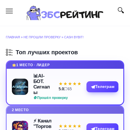
Перейти
к
содержанию
ГЛАВНАЯ
»
НЕ ПРОШЛИ ПРОВЕРКУ
»
CASH BYBIT!
Топ лучших проектов
1 МЕСТО · ЛИДЕР
📊AI-
БОТ.
★★★★★
★★★★★
Сигнал
Телеграм
5.0
65
ы
Прошёл проверку
2 МЕСТО
⚡️ Канал
"Торгов
★★★★★
★★★★★
Телеграм