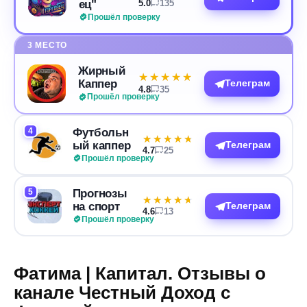
ец"
5.0
135
Прошёл проверку
3 МЕСТО
Жирный
★★★★★
★★★★★
Каппер
Телеграм
4.8
35
Прошёл проверку
4
Футбольн
★★★★★
★★★★★
ый каппер
Телеграм
4.7
25
Прошёл проверку
5
Прогнозы
★★★★★
★★★★★
на спорт
Телеграм
4.6
13
Прошёл проверку
Фатима | Капитал. Отзывы о
канале Честный Доход с