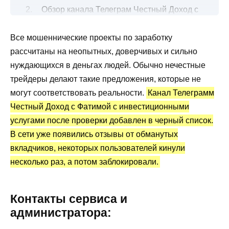
Обзор канала Телеграм Честный Доход с
Фатимой
Все мошеннические проекты по заработку
Все об инвестициях
рассчитаны на неопытных, доверчивых и сильно
Канал Telegram Честный Доход с
нуждающихся в деньгах людей. Обычно нечестные
Фатимой: статистика и отзывы
трейдеры делают такие предложения, которые не
Преимущества и недостатки
могут соответствовать реальности.
Канал Телеграмм
Честный Доход с Фатимой с инвестиционными
услугами после проверки добавлен в черный список.
В сети уже появились отзывы от обманутых
вкладчиков, некоторых пользователей кинули
несколько раз, а потом заблокировали.
Контакты сервиса и
администратора: