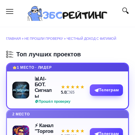
Перейти
к
содержанию
ГЛАВНАЯ
»
НЕ ПРОШЛИ ПРОВЕРКУ
»
ЧЕСТНЫЙ ДОХОД С ФАТИМОЙ
Топ лучших проектов
1 МЕСТО · ЛИДЕР
📊AI-
БОТ.
★★★★★
★★★★★
Сигнал
Телеграм
5.0
65
ы
Прошёл проверку
2 МЕСТО
⚡️ Канал
"Торгов
★★★★★
★★★★★
Телеграм