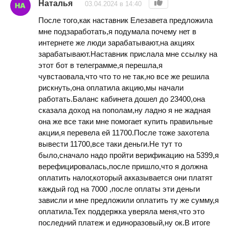
Наталья
03.04.2024 в 14:40
После того,как наставник Елезавета предложила
мне подзаработать,я подумала почему нет в
интернете же люди зарабатывают,на акциях
зарабатывают.Наставник прислала мне ссылку на
этот бот в телеграмме,я перешла,я
чувстаовала,что что то не так,но все же решила
рискнуть,она оплатила акцию,мы начали
работать.Баланс кабинета дошел до 23400,она
сказала доход на пополам,ну ладно я не жадная
она же все таки мне помогает купить правильные
акции,я перевела ей 11700.После тоже захотела
вывести 11700,все таки деньги.Не тут то
было,сначало надо пройти верификацию на 5399,я
верефицировалась,после пришло,что я должна
оплатить налог,который акказывается они платят
каждый год на 7000 ,после оплаты эти деньги
зависли и мне предложили оплатить ту же сумму,я
оплатила.Тех поддержка уверяла меня,что это
последний платеж и единоразовый,ну ок.В итоге