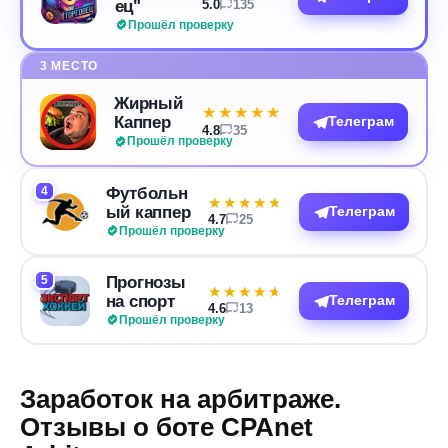
ец"
5.0
135
Прошёл проверку
3 МЕСТО
Жирный
★★★★★
★★★★★
Каппер
Телеграм
4.8
35
Прошёл проверку
4
Футбольн
★★★★★
★★★★★
ый каппер
Телеграм
4.7
25
Прошёл проверку
5
Прогнозы
★★★★★
★★★★★
на спорт
Телеграм
4.6
13
Прошёл проверку
Заработок на арбитраже.
Отзывы о боте CPAnet