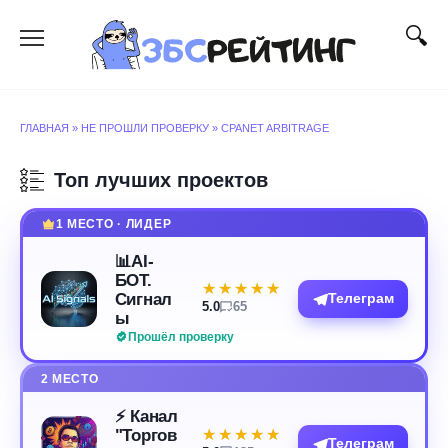
Перейти
к
содержанию
ГЛАВНАЯ
»
НЕ ПРОШЛИ ПРОВЕРКУ
»
CPANET ARBITRAGE
Топ лучших проектов
1 МЕСТО · ЛИДЕР
📊AI-
БОТ.
★★★★★
★★★★★
Сигнал
Телеграм
5.0
65
ы
Прошёл проверку
2 МЕСТО
⚡️ Канал
"Торгов
★★★★★
★★★★★
Телеграм