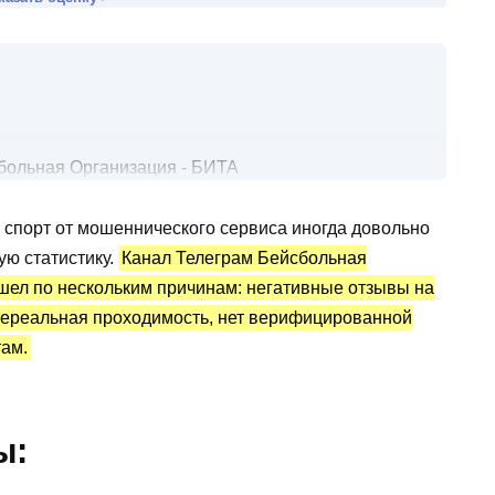
больная Организация - БИТА
порт
 спорт от мошеннического сервиса иногда довольно
изация - БИТА: статистика и отзывы
ую статистику.
Канал Телеграм Бейсбольная
шел по нескольким причинам: негативные отзывы на
нереальная проходимость, нет верифицированной
там.
ы: