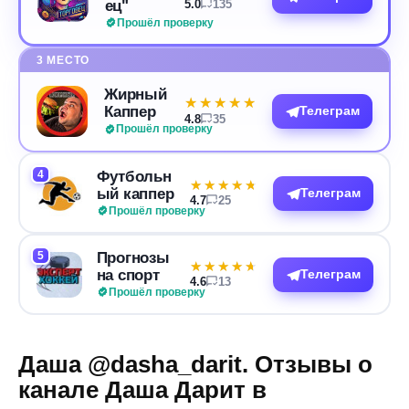
ец"
5.0
135
Прошёл проверку
3 МЕСТО
Жирный
★★★★★
★★★★★
Каппер
Телеграм
4.8
35
Прошёл проверку
4
Футбольн
★★★★★
★★★★★
ый каппер
Телеграм
4.7
25
Прошёл проверку
5
Прогнозы
★★★★★
★★★★★
на спорт
Телеграм
4.6
13
Прошёл проверку
Даша @dasha_darit. Отзывы о
канале Даша Дарит в