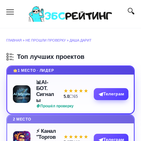
Перейти
к
содержанию
ГЛАВНАЯ
»
НЕ ПРОШЛИ ПРОВЕРКУ
»
ДАША ДАРИТ
Топ лучших проектов
1 МЕСТО · ЛИДЕР
📊AI-
БОТ.
★★★★★
★★★★★
Сигнал
Телеграм
5.0
65
ы
Прошёл проверку
2 МЕСТО
⚡️ Канал
"Торгов
★★★★★
★★★★★
Телеграм