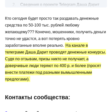
Сведения о проекте Telegram Даша Дарит
Канал Telegram Даша Дарит: статистика и
Кто сегодня будет просто так раздавать денежные
отзывы
средства по 50-100 тыс. рублей любому
Преимущества и недостатки
желающему??? Конечно, мошенники, получить деньги
точно не удастся, а вот потерять кровно
заработанные вполне реально.
На канале в
телеграме Даша Дарит проводят денежные конкурсы.
Судя по отзывам, призы никто не получает, а
доверчивые люди теряют по 400 р. и более (просят
внести платежи под разными вымышленными
предлогами).
Контакты сообщества: