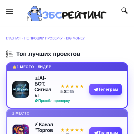
Перейти
к
содержанию
ГЛАВНАЯ
»
НЕ ПРОШЛИ ПРОВЕРКУ
»
BIG MONEY
Топ лучших проектов
1 МЕСТО · ЛИДЕР
📊AI-
БОТ.
★★★★★
★★★★★
Сигнал
Телеграм
5.0
65
ы
Прошёл проверку
2 МЕСТО
⚡️ Канал
"Торгов
★★★★★
★★★★★
Телеграм