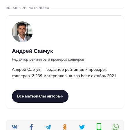
ОБ АВТОРЕ МАТЕРИАЛА
Андрей Савчук
Редактор рейтингов и проверок капперов
Андрей Савчук — редактор рейтингов и проверок
капперов. 2 239 материалов на zbs.bet с октябрь 2021.
Все материалы автора