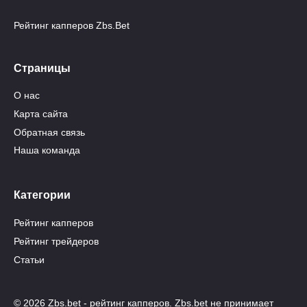
Рейтинг капперов Zbs.Bet
Страницы
О нас
Карта сайта
Обратная связь
Наша команда
Категории
Рейтинг капперов
Рейтинг трейдеров
Статьи
© 2026 Zbs.bet - рейтинг капперов. Zbs.bet не принимает