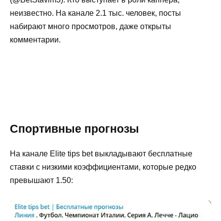
неизвестно. На канале 2.1 тыс. человек, посты
набирают много просмотров, даже открыты
комментарии.
Спортивные прогнозы
На канале Elite tips bet выкладывают бесплатные
ставки с низкими коэффициентами, которые редко
превышают 1.50: