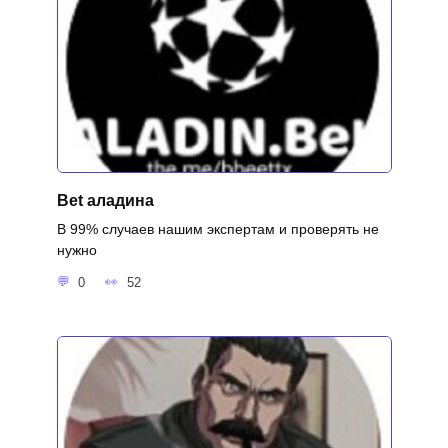
Bet аладина
В 99% случаев нашим экспертам и проверять не
нужно
0
52