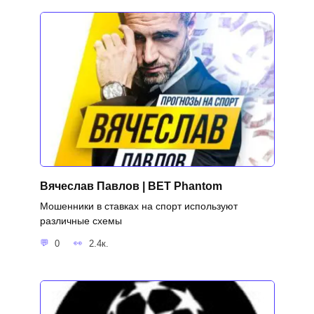
Вячеслав Павлов | BET Phantom
Мошенники в ставках на спорт используют
различные схемы
0
2.4к.