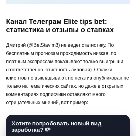
Канал Телеграм Elite tips bet:
статистика и отзывы о ставках
Дмитрий (@BetStavim3) не ведет статистику. По
бесплатным прогнозам проходимость низкая, по
платным экспрессам показывают только выигрыши
(соответственно, отчетность липовая). Отклики
клиентов не выкладывают, но негатив опубликован не
только на тематических сайтах, но даже в открытых
комментариях подписчики оставляют много
отрицательных мнений, вот пример:
Хотите попробовать новый вид
заработка? 💸