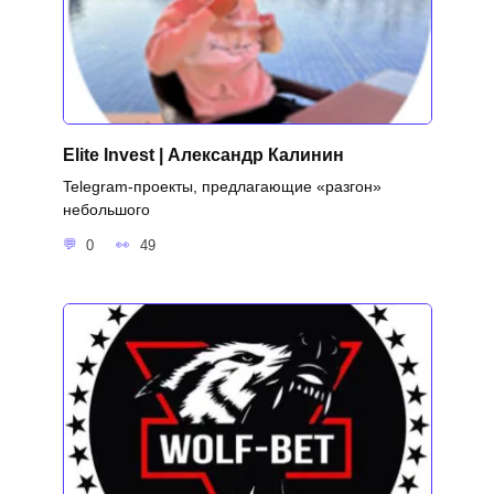
Elite Invest | Александр Калинин
Telegram-проекты, предлагающие «разгон»
небольшого
0
49