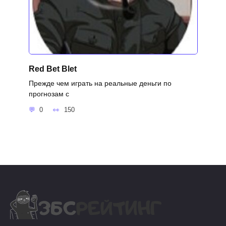
Red Bet Blet
Прежде чем играть на реальные деньги по
прогнозам с
0
150