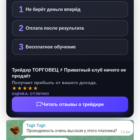
1
Не берёт деньги вперёд
2
Оплата после результата
3
Бесплатное обучение
Трейдер ТОРГОВЕЦ ⚡ Приватный клуб ничего не
продаёт
Получает прибыль от вашего дохода.
★★★★★
ОЦЕНКА: ОТЛИЧНО
Читать отзывы о трейдере