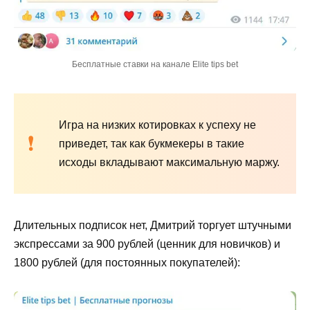
Бесплатные ставки на канале Elite tips bet
Игра на низких котировках к успеху не
приведет, так как букмекеры в такие
исходы вкладывают максимальную маржу.
Длительных подписок нет, Дмитрий торгует штучными
экспрессами за 900 рублей (ценник для новичков) и
1800 рублей (для постоянных покупателей):