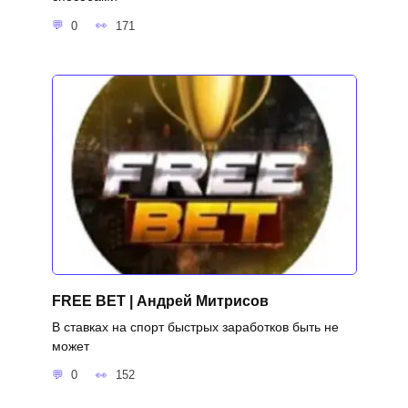
0
171
FREE BET | Андрей Митрисов
В ставках на спорт быстрых заработков быть не
может
0
152