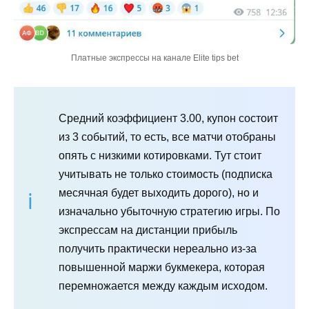
Платные экспрессы на канале Elite tips bet
Средний коэффициент 3.00, купон состоит
из 3 событий, то есть, все матчи отобраны
опять с низкими котировками. Тут стоит
учитывать не только стоимость (подписка
месячная будет выходить дорого), но и
изначально убыточную стратегию игры. По
экспрессам на дистанции прибыль
получить практически нереально из-за
повышенной маржи букмекера, которая
перемножается между каждым исходом.