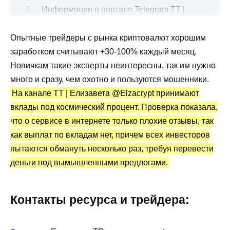
Информация о портале Telegram TT |
Елизавета
Опытные трейдеры с рынка криптовалют хорошим
Сотрудничество с клиентами
заработком считывают +30-100% каждый месяц.
Канал Telegram TT | Елизавета: статистика
Новичкам такие эксперты неинтересны, так им нужно
и отзывы
много и сразу, чем охотно и пользуются мошенники.
Преимущества и недостатки
На канале TT | Елизавета @Elzacrypt принимают
вклады под космический процент. Проверка показала,
что о сервисе в интернете только плохие отзывы, так
как выплат по вкладам нет, причем всех инвесторов
пытаются обмануть несколько раз, требуя перевести
деньги под вымышленными предлогами.
Контакты ресурса и трейдера: