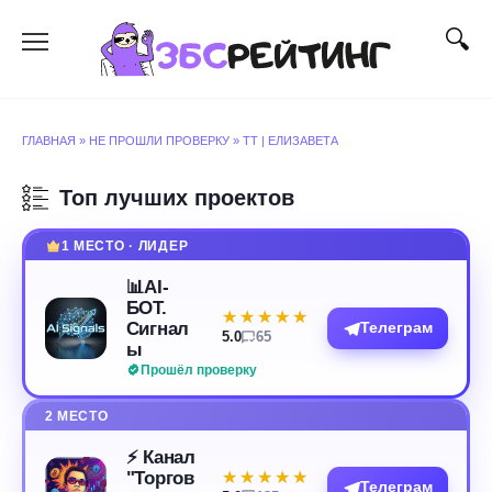
Перейти
к
содержанию
ГЛАВНАЯ
»
НЕ ПРОШЛИ ПРОВЕРКУ
»
TT | ЕЛИЗАВЕТА
Топ лучших проектов
1 МЕСТО · ЛИДЕР
📊AI-
БОТ.
★★★★★
★★★★★
Сигнал
Телеграм
5.0
65
ы
Прошёл проверку
2 МЕСТО
⚡️ Канал
"Торгов
★★★★★
★★★★★
Телеграм