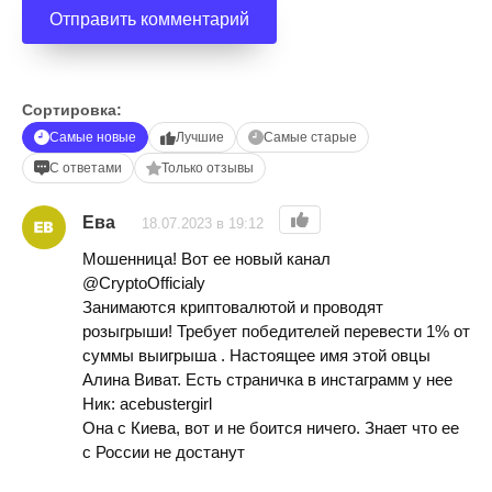
Сортировка:
Самые новые
Лучшие
Самые старые
С ответами
Только отзывы
Ева
18.07.2023 в 19:12
Мошенница! Вот ее новый канал
@CryptoOfficialy
Занимаются криптовалютой и проводят
розыгрыши! Требует победителей перевести 1% от
суммы выигрыша . Настоящее имя этой овцы
Алина Виват. Есть страничка в инстаграмм у нее
Ник: acebustergirl
Она с Киева, вот и не боится ничего. Знает что ее
с России не достанут