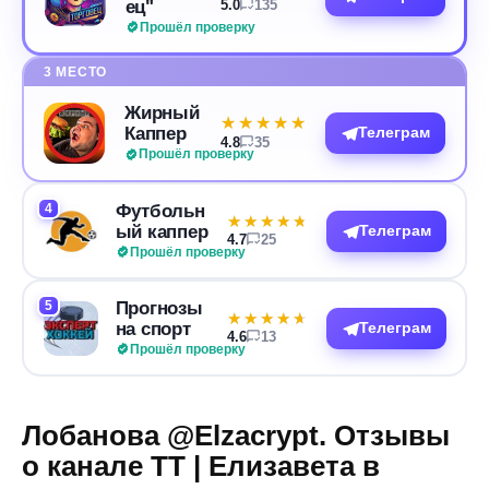
ец"
5.0
135
Прошёл проверку
3 МЕСТО
Жирный
★★★★★
★★★★★
Каппер
Телеграм
4.8
35
Прошёл проверку
4
Футбольн
★★★★★
★★★★★
ый каппер
Телеграм
4.7
25
Прошёл проверку
5
Прогнозы
★★★★★
★★★★★
на спорт
Телеграм
4.6
13
Прошёл проверку
Лобанова @Elzacrypt. Отзывы
о канале TT | Елизавета в