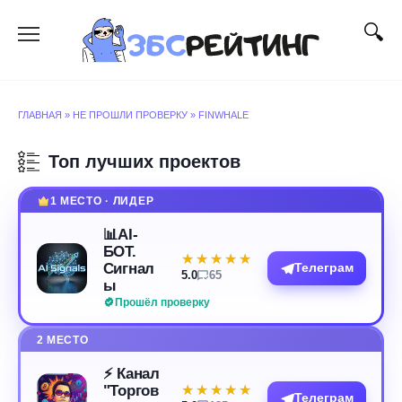
Перейти
к
содержанию
ГЛАВНАЯ
»
НЕ ПРОШЛИ ПРОВЕРКУ
»
FINWHALE
Топ лучших проектов
1 МЕСТО · ЛИДЕР
📊AI-
БОТ.
★★★★★
★★★★★
Сигнал
Телеграм
5.0
65
ы
Прошёл проверку
2 МЕСТО
⚡️ Канал
"Торгов
★★★★★
★★★★★
Телеграм