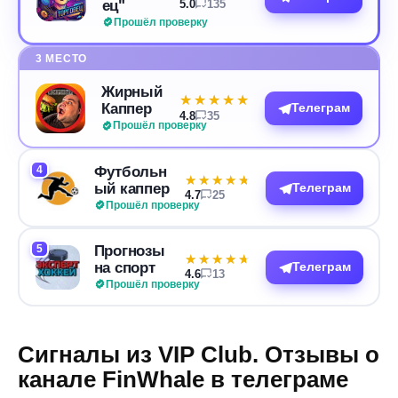
ец"
5.0
135
Прошёл проверку
3 МЕСТО
Жирный
★★★★★
★★★★★
Каппер
Телеграм
4.8
35
Прошёл проверку
4
Футбольн
★★★★★
★★★★★
ый каппер
Телеграм
4.7
25
Прошёл проверку
5
Прогнозы
★★★★★
★★★★★
на спорт
Телеграм
4.6
13
Прошёл проверку
Сигналы из VIP Club. Отзывы о
канале FinWhale в телеграме