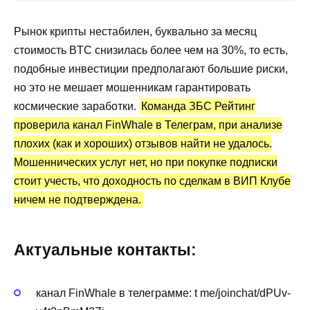
FinWhale
Рынок крипты нестабилен, буквально за месяц
Торговые сигналы: бесплатные и платные
стоимость BTC снизилась более чем на 30%, то есть,
Канал Telegram FinWhale (VIP Club):
подобные инвестиции предполагают большие риски,
статистика и отзывы
но это не мешает мошенникам гарантировать
Преимущества и недостатки
космические заработки.
Команда ЗБС Рейтинг
проверила канал FinWhale в Телеграм, при анализе
плохих (как и хороших) отзывов найти не удалось.
Мошеннических услуг нет, но при покупке подписки
стоит учесть, что доходность по сделкам в ВИП Клубе
ничем не подтверждена.
Актуальные контакты:
канал FinWhale в телеграмме: t me/joinchat/dPUv-