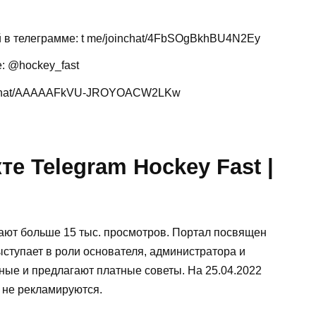
ей в телеграмме: t me/joinchat/4FbSOgBkhBU4N2Ey
: @hockey_fast
joinchat/AAAAAFkVU-JROYOACW2LKw
е Telegram Hockey Fast |
рают больше 15 тыс. просмотров. Портал посвящен
ыступает в роли основателя, администратора и
ные и предлагают платные советы. На 25.04.2022
не рекламируются.