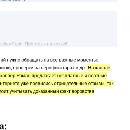
key Fast | Прогнозы на хоккей
 хоккей
тий нужно обращать на все важные моменты:
дписки, проверки на верификаторах и др.
На канале
озы на хоккей: статистика и отзывы
й каппер Роман предлагает бесплатные и платные
 интернете уже появились отрицательные отзывы, так
 стоит учитывать доказанный факт воровства
а: