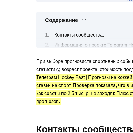
Содержание
Контакты сообщества:
Информация о проекте Telegram Hoc
Бесплатные и платные прогнозы на
При выборе прогнозиста спортивных собы
Пример воровства прогнозов:
статистику, возраст проекта, стоимость по
Канал Telegram Hockey Fast | Прогн
Телеграм Hockey Fast | Прогнозы на хокке
Преимущества и недостатки
ставки на спорт. Проверка показала, что в
как советы по 2.5 тыс. р. не заходят. Плюс
прогнозов.
Контакты сообществ