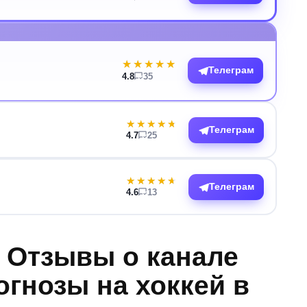
★★★★★
★★★★★
Телеграм
4.8
35
★★★★★
★★★★★
Телеграм
4.7
25
★★★★★
★★★★★
Телеграм
4.6
13
. Отзывы о канале
огнозы на хоккей в