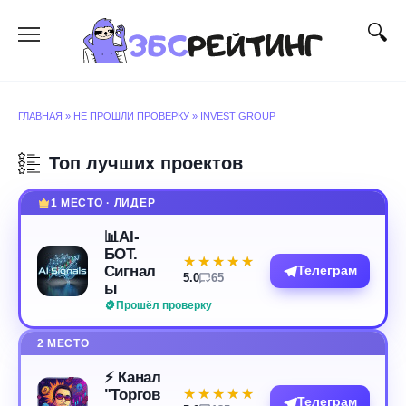
Перейти
к
содержанию
ГЛАВНАЯ
»
НЕ ПРОШЛИ ПРОВЕРКУ
»
INVEST GROUP
Топ лучших проектов
1 МЕСТО · ЛИДЕР
📊AI-
БОТ.
★★★★★
★★★★★
Сигнал
Телеграм
5.0
65
ы
Прошёл проверку
2 МЕСТО
⚡️ Канал
"Торгов
★★★★★
★★★★★
Телеграм