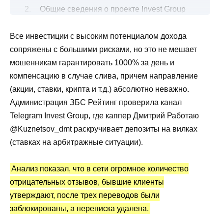
Общие сведения о проекте Invest Group
Дмитрия Кузнецова
Все инвестиции с высоким потенциалом дохода
Процент по вкладам на раскрутку
сопряжены с большими рисками, но это не мешает
Отзывы о канале Telegram Invest Group
мошенникам гарантировать 1000% за день и
(Дмитрий Работаю @Kuznetsov_dmt)
компенсацию в случае слива, причем направление
Разбор полетов и разоблачение
(акции, ставки, крипта и т.д.) абсолютно неважно.
Верифицированная статистика
Администрация ЗБС Рейтинг проверила канал
Telegram Invest Group, где каппер Дмитрий Работаю
Преимущества и недостатки
@Kuznetsov_dmt раскручивает депозиты на вилках
(ставках на арбитражные ситуации).
Анализ показал, что в сети огромное количество
отрицательных отзывов, бывшие клиенты
утверждают, после трех переводов были
заблокированы, а переписка удалена.