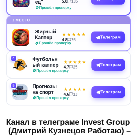
ец"
5.0
135
Прошёл проверку
3 МЕСТО
Жирный
★★★★★
★★★★★
Каппер
Телеграм
4.8
35
Прошёл проверку
4
Футбольн
★★★★★
★★★★★
ый каппер
Телеграм
4.7
25
Прошёл проверку
5
Прогнозы
★★★★★
★★★★★
на спорт
Телеграм
4.6
13
Прошёл проверку
Канал в телеграме Invest Group
(Дмитрий Кузнецов Работаю) –