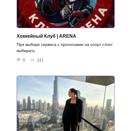
Хоккейный Клуб | ARENA
При выборе сервиса с прогнозами на спорт стоит
выбирать
0
111