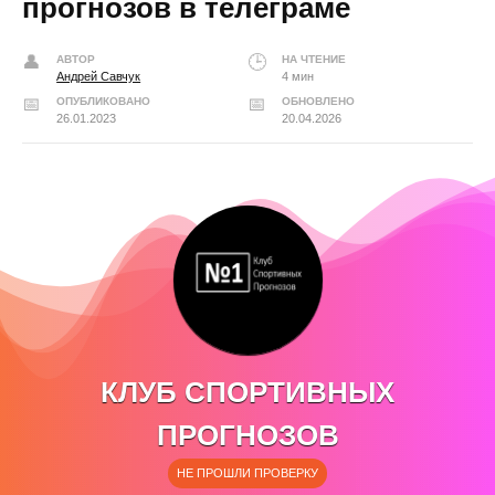
прогнозов в телеграме
АВТОР
НА ЧТЕНИЕ
Андрей Савчук
4 мин
ОПУБЛИКОВАНО
ОБНОВЛЕНО
26.01.2023
20.04.2026
КЛУБ СПОРТИВНЫХ
ПРОГНОЗОВ
НЕ ПРОШЛИ ПРОВЕРКУ