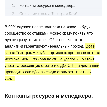
Контакты ресурса и менеджера:
Описание канала Телеграм Клуб
спортивных прогнозов
В 99% случаев после подписки на какое-нибудь
Ставки на спорт от прогнозиста
сообщество со ставками можно сразу понять, что
Канал Телеграм Клуб спортивных
лучше сразу отписаться. Обычно нечестные
прогнозов: статистика и отзывы
аналитики гарантируют нереальный проход.
Вот и
Преимущества и недостатки
канал Телеграмм Клуб спортивных прогнозов не стал
исключением. Отзывов найти не удалось, но стоит
учесть агрессивную стратегию ДОГОН (на дистанции
приводит к сливу) и высокую стоимость платных
услуг.
Контакты ресурса и менеджера: