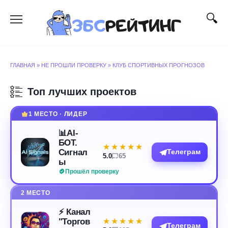
Перейти
к
содержанию
ГЛАВНАЯ
»
НЕ ПРОШЛИ ПРОВЕРКУ
»
КЛУБ СПОРТИВНЫХ ПРОГНОЗОВ
Топ лучших проектов
1 МЕСТО · ЛИДЕР
📊AI-
БОТ.
★★★★★
★★★★★
Сигнал
Телеграм
5.0
65
ы
Прошёл проверку
2 МЕСТО
⚡️ Канал
"Торгов
★★★★★
★★★★★
Телеграм