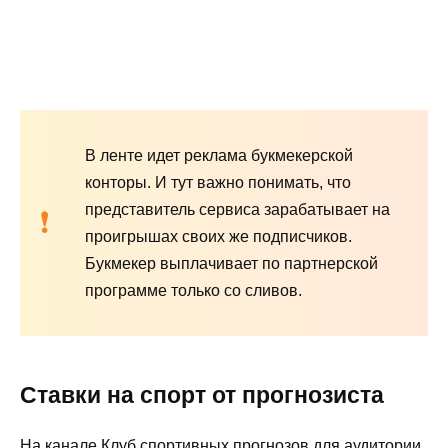
В ленте идет реклама букмекерской
конторы. И тут важно понимать, что
представитель сервиса зарабатывает на
проигрышах своих же подписчиков.
Букмекер выплачивает по партнерской
программе только со сливов.
Ставки на спорт от прогнозиста
На канале Клуб спортивных прогнозов для аудитории