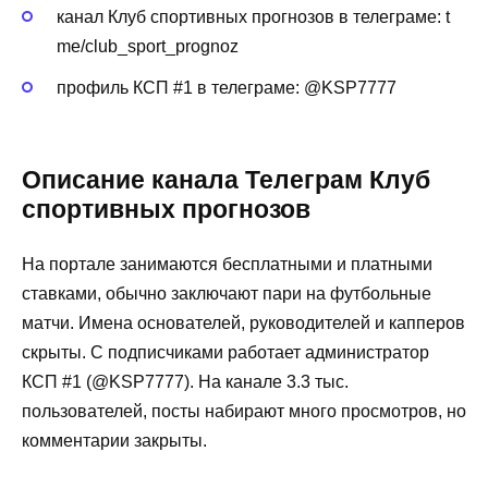
канал Клуб спортивных прогнозов в телеграме: t
me/club_sport_prognoz
профиль КСП #1 в телеграме: @KSP7777
Описание канала Телеграм Клуб
спортивных прогнозов
На портале занимаются бесплатными и платными
ставками, обычно заключают пари на футбольные
матчи. Имена основателей, руководителей и капперов
скрыты. С подписчиками работает администратор
КСП #1 (@KSP7777). На канале 3.3 тыс.
пользователей, посты набирают много просмотров, но
комментарии закрыты.