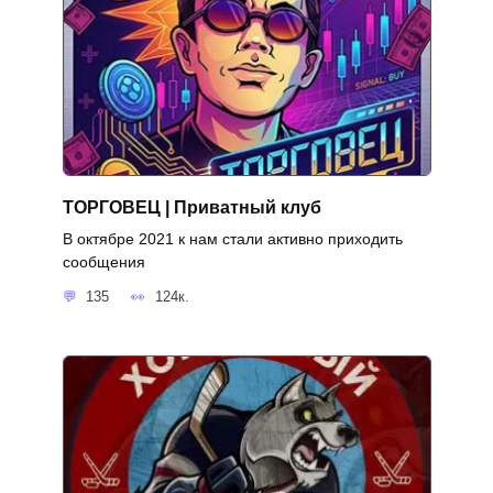
ТОРГОВЕЦ | Приватный клуб
В октябре 2021 к нам стали активно приходить
сообщения
135
124к.