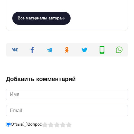
Все материалы автора
Добавить комментарий
Имя
*
Email
*
Отзыв
Вопрос