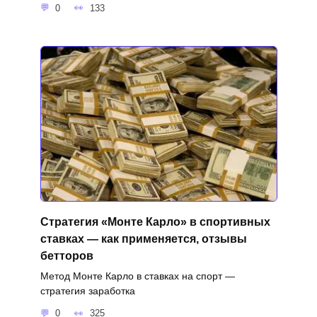
0
133
Стратегия «Монте Карло» в спортивных
ставках — как применяется, отзывы
бетторов
Метод Монте Карло в ставках на спорт —
стратегия заработка
0
325