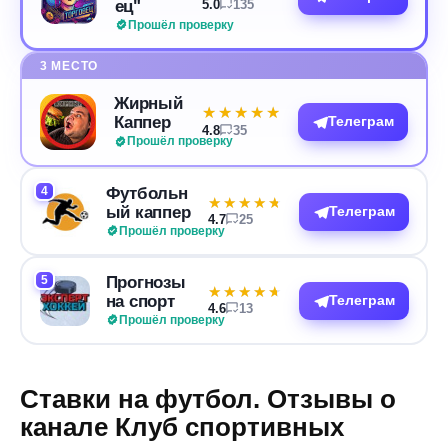
ец"
5.0
135
Прошёл проверку
3 МЕСТО
Жирный
★★★★★
★★★★★
Каппер
Телеграм
4.8
35
Прошёл проверку
4
Футбольн
★★★★★
★★★★★
ый каппер
Телеграм
4.7
25
Прошёл проверку
5
Прогнозы
★★★★★
★★★★★
на спорт
Телеграм
4.6
13
Прошёл проверку
Ставки на футбол. Отзывы о
канале Клуб спортивных