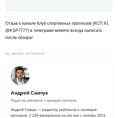
Отзыв о канале Клуб спортивных прогнозов (КСП #1
@KSP7777) в телеграме можете всегда написать
после обзора!
ОБ АВТОРЕ МАТЕРИАЛА
Андрей Савчук
Редактор рейтингов и проверок капперов
Андрей Савчук — редактор рейтингов и проверок
капперов. 2 239 материалов на zbs.bet с октябрь 2021.