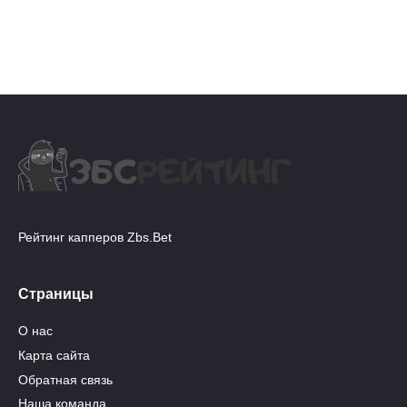
Рейтинг капперов Zbs.Bet
Страницы
О нас
Карта сайта
Обратная связь
Наша команда