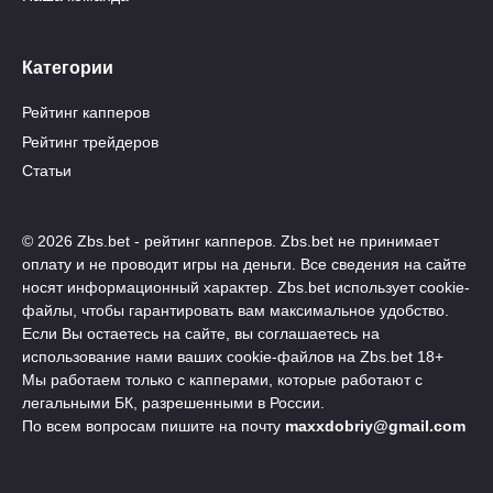
Категории
Рейтинг капперов
Рейтинг трейдеров
Статьи
© 2026 Zbs.bet - рейтинг капперов. Zbs.bet не принимает
оплату и не проводит игры на деньги. Все сведения на сайте
носят информационный характер. Zbs.bet использует cookie-
файлы, чтобы гарантировать вам максимальное удобство.
Если Вы остаетесь на сайте, вы соглашаетесь на
использование нами ваших cookie-файлов на Zbs.bet 18+
Мы работаем только с капперами, которые работают с
легальными БК, разрешенными в России.
По всем вопросам пишите на почту
maxxdobriy@gmail.com