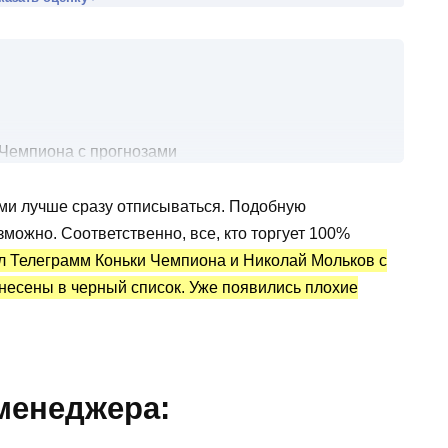
 Чемпиона с прогнозами
матчи
ми лучше сразу отписываться. Подобную
статистика и отзывы
ожно. Соответственно, все, кто торгует 100%
л Телеграмм Коньки Чемпиона и Николай Мольков с
анесены в черный список. Уже появились плохие
менеджера: