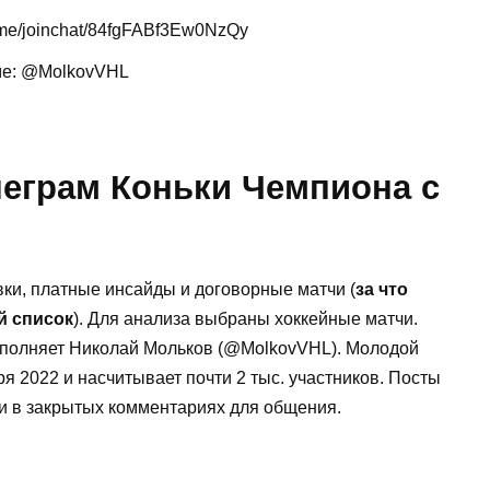
 me/joinchat/84fgFABf3Ew0NzQy
ме: @MolkovVHL
леграм Коньки Чемпиона с
ки, платные инсайды и договорные матчи (
за что
й список
). Для анализа выбраны хоккейные матчи.
сполняет Николай Мольков (@MolkovVHL). Молодой
я 2022 и насчитывает почти 2 тыс. участников. Посты
и в закрытых комментариях для общения.