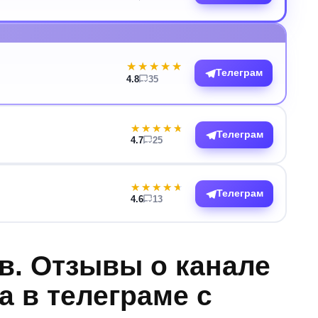
★★★★★
★★★★★
Телеграм
4.8
35
★★★★★
★★★★★
Телеграм
4.7
25
★★★★★
★★★★★
Телеграм
4.6
13
в. Отзывы о канале
 в телеграме с