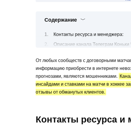
Содержание
Контакты ресурса и менеджера:
Описание канала Телеграм Коньки
Спортивные ставки на хоккейные 
От любых сообществ с договорными матча
Канал Телеграм Коньки Чемпиона: 
информацию приобрести в интернете невозм
Преимущества и недостатки
прогнозами, являются мошенниками.
Кана
инсайдами и ставками на матчи в хоккее з
отзывы от обманутых клиентов.
Контакты ресурса и 