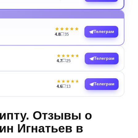
★★★★★
★★★★★
Телеграм
4.8
35
★★★★★
★★★★★
Телеграм
4.7
25
★★★★★
★★★★★
Телеграм
4.6
13
ипту. Отзывы о
ин Игнатьев в