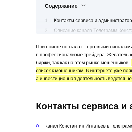
Содержание
Контакты сервиса и администратор
Описание канала Телеграмм Конст
Условия по вкладам в криптовалют
При поиске портала с торговыми сигналам
Канал Telegram Константин Игнатье
в профессионализме трейдера. Желательно
Преимущества и недостатки
биржи, так как на этом рынке мошенников.
список к мошенникам. В интернете уже поя
а инвестиционная деятельность ведется не
Контакты сервиса и 
канал Константин Игнатьев в телеграм