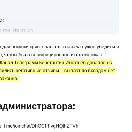
а:
антин Игнатьев
у
и для покупки криптовалюты сначала нужно убедиться
в: статистика и отзывы
, чтобы была верифицированная статистика с
Канал Телеграмм Константин Игнатьев добавлен в
вились негативные отзывы – выплат по вкладам нет,
законно.
администратора:
е: t me/joinchat/DhGCFFvgHQthZTVh