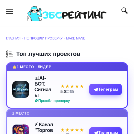
Перейти
к
содержанию
ГЛАВНАЯ
»
НЕ ПРОШЛИ ПРОВЕРКУ
»
MAKE MANE
Топ лучших проектов
1 МЕСТО · ЛИДЕР
📊AI-
БОТ.
★★★★★
★★★★★
Сигнал
Телеграм
5.0
65
ы
Прошёл проверку
2 МЕСТО
⚡️ Канал
"Торгов
★★★★★
★★★★★
Телеграм