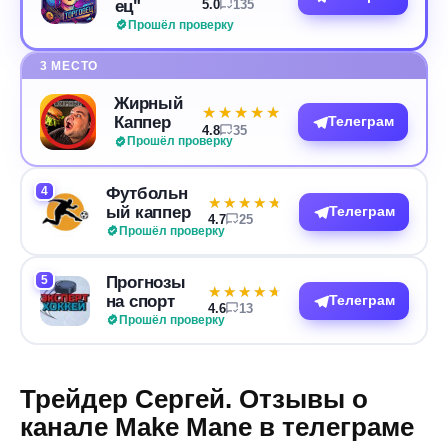
ец"
5.0
135
Прошёл проверку
3 МЕСТО
Жирный
★★★★★
★★★★★
Каппер
Телеграм
4.8
35
Прошёл проверку
4
Футбольн
★★★★★
★★★★★
ый каппер
Телеграм
4.7
25
Прошёл проверку
5
Прогнозы
★★★★★
★★★★★
на спорт
Телеграм
4.6
13
Прошёл проверку
Трейдер Сергей. Отзывы о
канале Make Mane в телеграме