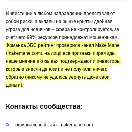
заработками на крипте
Инвестиции в любом направлении представляют
Инвестиции с Make Mane: статистика и
собой риски, а вклады на рынке крипты двойная
отзывы инвесторов
угроза для новичков – сфера не контролируется, за
Преимущества и недостатки
счет чего 99% ресурсов принадлежат мошенникам.
Команда ЗБС рейтинг проверила канал Make Mane
(makemane com), на лицо все признаки пирамиды,
наше мнение в отзывах подтверждают и инвесторы,
которые внесли депозит и не получили ничего
обратно (никому не удалось вернуть даже свои
деньги).
Контакты сообщества:
официальный сайт: makemane com