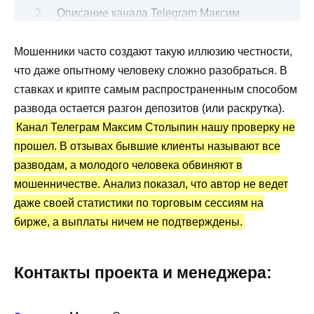
Описание канала Telegram Максим
Столыпин с инвестициями в крипту
Мошенники часто создают такую иллюзию честности,
Инвестиции в криптовалюту
что даже опытному человеку сложно разобраться. В
Канал Telegram Максим Столыпин:
ставках и крипте самым распространенным способом
статистика и отзывы
развода остается разгон депозитов (или раскрутка).
Преимущества и недостатки
Канал Телеграм Максим Столыпин нашу проверку не
прошел. В отзывах бывшие клиенты называют все
разводам, а молодого человека обвиняют в
мошенничестве. Анализ показал, что автор не ведет
даже своей статистики по торговым сессиям на
бирже, а выплаты ничем не подтверждены.
Контакты проекта и менеджера: