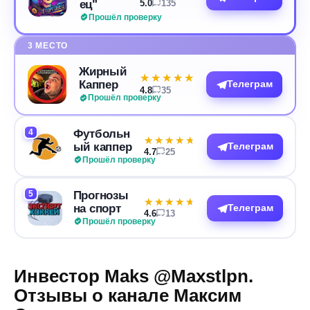
ец"
5.0
135
Прошёл проверку
3 МЕСТО
Жирный
★★★★★
★★★★★
Каппер
Телеграм
4.8
35
Прошёл проверку
4
Футбольн
★★★★★
★★★★★
ый каппер
Телеграм
4.7
25
Прошёл проверку
5
Прогнозы
★★★★★
★★★★★
на спорт
Телеграм
4.6
13
Прошёл проверку
Инвестор Maks @Maxstlpn.
Отзывы о канале Максим