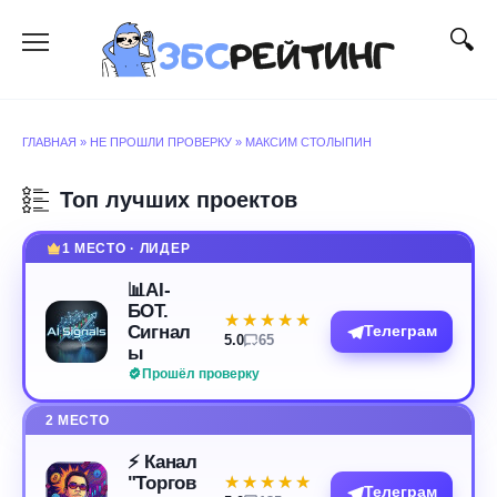
Перейти
к
содержанию
ГЛАВНАЯ
»
НЕ ПРОШЛИ ПРОВЕРКУ
»
МАКСИМ СТОЛЫПИН
Топ лучших проектов
1 МЕСТО · ЛИДЕР
📊AI-
БОТ.
★★★★★
★★★★★
Сигнал
Телеграм
5.0
65
ы
Прошёл проверку
2 МЕСТО
⚡️ Канал
"Торгов
★★★★★
★★★★★
Телеграм