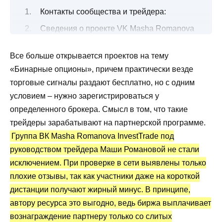
Контакты сообщества и трейдера:
Сведения о проекте VK Masha Romanova
InvestTrade
Все больше открывается проектов на тему
Платные и бесплатные торговые сигналы
«Бинарные опционы», причем практически везде
Группа VK Masha Romanova InvestTrade:
торговые сигналы раздают бесплатно, но с одним
статистика и реальные отзывы
условием – нужно зарегистрироваться у
Преимущества и недостатки
определенного брокера. Смысл в том, что такие
трейдеры зарабатывают на партнерской программе.
Группа ВК Masha Romanova InvestTrade под
руководством трейдера Маши Романовой не стали
исключением. При проверке в сети выявлены только
плохие отзывы, так как участники даже на короткой
дистанции получают жирный минус. В принципе,
автору ресурса это выгодно, ведь биржа выплачивает
вознаграждение партнеру только со слитых