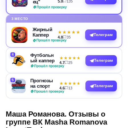
ец"
5.0
135
Прошёл проверку
3 МЕСТО
Жирный
★★★★★
★★★★★
Каппер
Телеграм
4.8
35
Прошёл проверку
4
Футбольн
★★★★★
★★★★★
ый каппер
Телеграм
4.7
25
Прошёл проверку
5
Прогнозы
★★★★★
★★★★★
на спорт
Телеграм
4.6
13
Прошёл проверку
Маша Романова. Отзывы о
группе ВК Masha Romanova