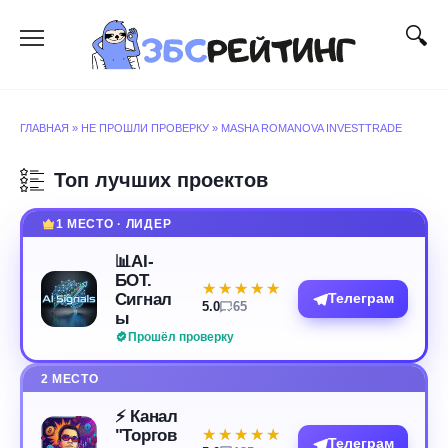
Перейти
к
содержанию
ГЛАВНАЯ
»
НЕ ПРОШЛИ ПРОВЕРКУ
»
MASHA ROMANOVA INVESTTRADE
Топ лучших проектов
1 МЕСТО · ЛИДЕР
📊AI-
БОТ.
★★★★★
★★★★★
Сигнал
Телеграм
5.0
65
ы
Прошёл проверку
2 МЕСТО
⚡️ Канал
"Торгов
★★★★★
★★★★★
Телеграм