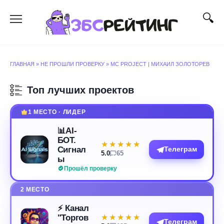
Перейти
к
содержанию
ГЛАВНАЯ
»
НЕ ПРОШЛИ ПРОВЕРКУ
»
MC PROJECT | МИХАИЛ ЗОЛОТОРЕВ
Топ лучших проектов
1 МЕСТО · ЛИДЕР
📊AI-
БОТ.
★★★★★
★★★★★
Сигнал
Телеграм
5.0
65
ы
Прошёл проверку
2 МЕСТО
⚡️ Канал
"Торгов
★★★★★
★★★★★
Телеграм