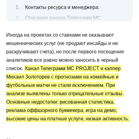
Контакты ресурса и менеджера:
Описание канала Телеграмм MC
PROJECT со ставками
Иногда на проектах со ставками не оказывают
Прогнозы на хоккейные и футбольные
мошеннических услуг (не продают инсайды и не
матчи
раскручивают счета), но после первого посещения
Канал Телеграм MC PROJECT: статистика
аналитиков все равно можно заносить в черный
и отзывы
список.
Канал Телеграмм MC PROJECT и каппер
Преимущества и недостатки
Михаил Золоторев с прогнозами на хоккейные и
футбольные матчи не стали исключением. При
анализе выявлены только отрицательные отзывы.
Основные недостатки: рисованная статистика,
реклама оффшорного букмекера, игра на демо,
высокие цены на платные услуги, низкая активность.