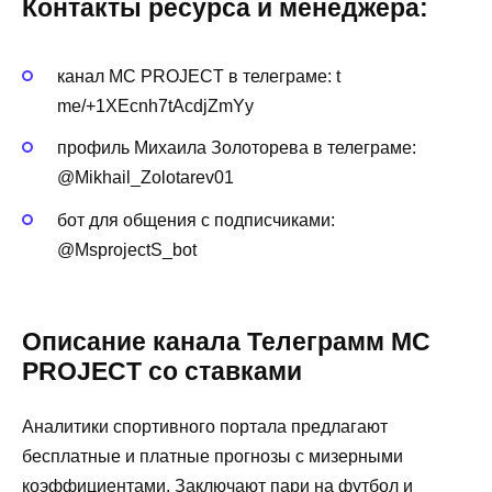
Контакты ресурса и менеджера:
канал MC PROJECT в телеграме: t
me/+1XEcnh7tAcdjZmYy
профиль Михаила Золоторева в телеграме:
@Mikhail_Zolotarev01
бот для общения с подписчиками:
@MsprojectS_bot
Описание канала Телеграмм MC
PROJECT со ставками
Аналитики спортивного портала предлагают
бесплатные и платные прогнозы с мизерными
коэффициентами. Заключают пари на футбол и