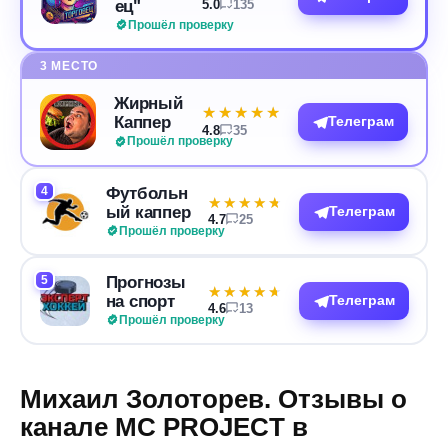
ец"
5.0
135
Прошёл проверку
3 МЕСТО
Жирный
★★★★★
★★★★★
Каппер
Телеграм
4.8
35
Прошёл проверку
4
Футбольн
★★★★★
★★★★★
ый каппер
Телеграм
4.7
25
Прошёл проверку
5
Прогнозы
★★★★★
★★★★★
на спорт
Телеграм
4.6
13
Прошёл проверку
Михаил Золоторев. Отзывы о
канале MC PROJECT в