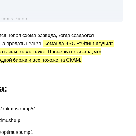
ptimus Pump
игналы
ся новая схема развода, когда создается
истика и отзывы
 а продать нельзя.
Команда ЗБС Рейтинг изучила
 отзывы отсутствуют. Проверка показала, что
одной биржи и все похоже на СКАМ.
а:
e/optimuspump5/
timushelp
@optimuspump1