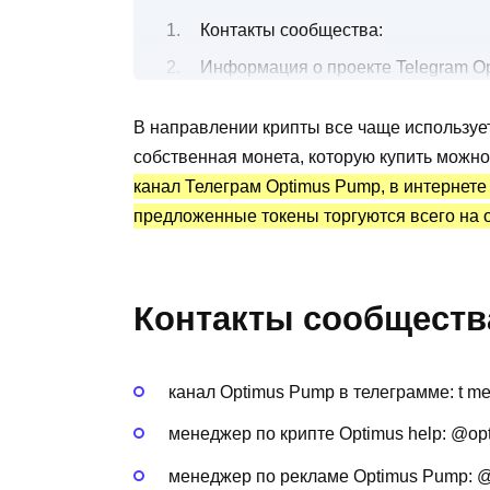
Контакты сообщества:
Информация о проекте Telegram O
Бесплатные и платные торговые с
В направлении крипты все чаще использует
Канал Telegram Optimus Pump: стат
собственная монета, которую купить можно,
Преимущества и недостатки
канал Телеграм Optimus Pump, в интернете
предложенные токены торгуются всего на 
Контакты сообществ
канал Optimus Pump в телеграмме: t m
менеджер по крипте Optimus help: @op
менеджер по рекламе Optimus Pump: 