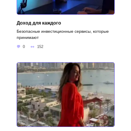
Доход для каждого
Безопасные инвестиционные сервисы, которые
принимают
0
152