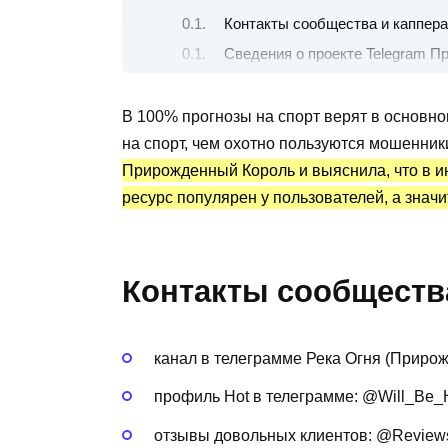
Контакты сообщества и каппера
Сведения о проекте Telegram П
Бесплатные и платные прогнозы
Канал Telegram Прирожденный К
В 100% прогнозы на спорт верят в основно
на спорт, чем охотно пользуются мошенник
Преимущества и недостатки
Прирожденный Король и выяснила, что в ин
ресурс популярен у пользователей, а значи
Контакты сообщества
канал в телеграмме Река Огня (Прирож
профиль Hot в телеграмме: @Will_Be_
отзывы довольных клиентов: @Review