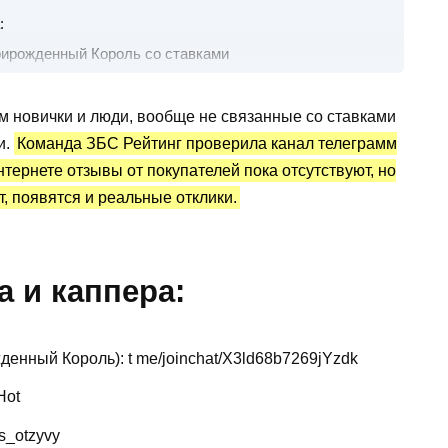
:
рирожденный Король со ставками
 на спорт
ороль: статистика и отзывы
м новички и люди, вообще не связанные со ставками
и.
Команда ЗБС Рейтинг проверила канал телеграмм
тернете отзывы от покупателей пока отсутствуют, но
т, появятся и реальные отклики.
 и каппера:
денный Король): t me/joinchat/X3ld68b7269jYzdk
Hot
s_otzyvy