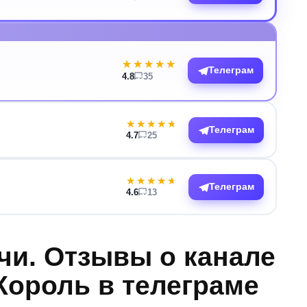
★★★★★
★★★★★
Телеграм
4.8
35
★★★★★
★★★★★
Телеграм
4.7
25
★★★★★
★★★★★
Телеграм
4.6
13
чи. Отзывы о канале
ороль в телеграме