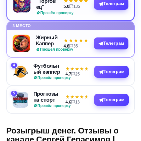
"Торгов
★★★★★
★★★★★
Телеграм
ец"
5.0
135
Прошёл проверку
3 МЕСТО
Жирный
★★★★★
★★★★★
Каппер
Телеграм
4.8
35
Прошёл проверку
4
Футбольн
★★★★★
★★★★★
ый каппер
Телеграм
4.7
25
Прошёл проверку
5
Прогнозы
★★★★★
★★★★★
на спорт
Телеграм
4.6
13
Прошёл проверку
Розыгрыш денег. Отзывы о
канале Сергей Герасимов |