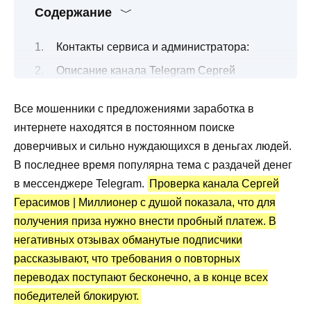
Содержание
Контакты сервиса и администратора:
Описание канала Telegram Сергей
Герасимов | Миллионер с душой
Все мошенники с предложениями заработка в
Сколько можно получить в розыгрышах?
интернете находятся в постоянном поиске
Канал Telegram Сергей Герасимов:
доверчивых и сильно нуждающихся в деньгах людей.
статистика и отзывы
В последнее время популярна тема с раздачей денег
Преимущества и недостатки
в мессенджере Telegram.
Проверка канала Сергей
Герасимов | Миллионер с душой показала, что для
получения приза нужно внести пробный платеж. В
негативных отзывах обманутые подписчики
рассказывают, что требования о повторных
переводах поступают бесконечно, а в конце всех
победителей блокируют.