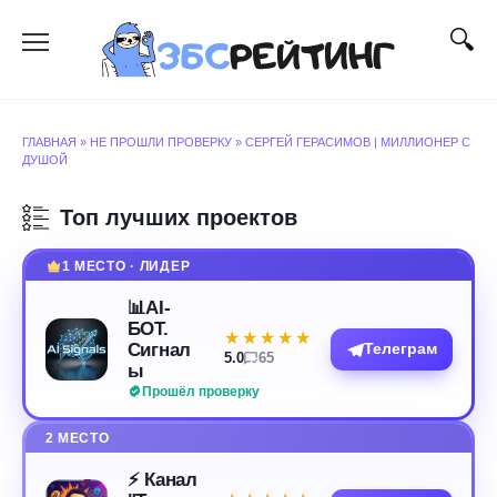
Перейти
к
содержанию
ГЛАВНАЯ
»
НЕ ПРОШЛИ ПРОВЕРКУ
»
СЕРГЕЙ ГЕРАСИМОВ | МИЛЛИОНЕР С
ДУШОЙ
Топ лучших проектов
1 МЕСТО · ЛИДЕР
📊AI-
БОТ.
★★★★★
★★★★★
Сигнал
Телеграм
5.0
65
ы
Прошёл проверку
2 МЕСТО
⚡️ Канал