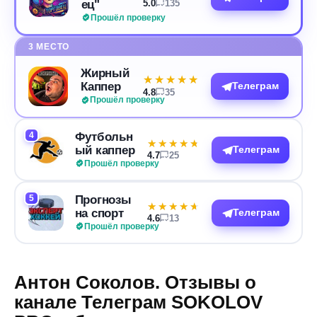
ец"
5.0
135
Прошёл проверку
3 МЕСТО
Жирный
★★★★★
★★★★★
Каппер
Телеграм
4.8
35
Прошёл проверку
4
Футбольн
★★★★★
★★★★★
ый каппер
Телеграм
4.7
25
Прошёл проверку
5
Прогнозы
★★★★★
★★★★★
на спорт
Телеграм
4.6
13
Прошёл проверку
Антон Соколов. Отзывы о
канале Телеграм SOKOLOV