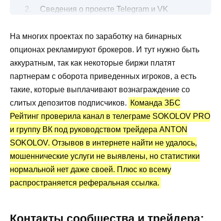
Сведения о проекте Telegram и VK
SOKOLOV PRO
На многих проектах по заработку на бинарных
Бесплатные и платные торговые сигналы
опционах рекламируют брокеров. И тут нужно быть
Канал Telegram SOKOLOV PRO:
аккуратным, так как некоторые биржи платят
статистика и отзывы о сигналах
партнерам с оборота приведенных игроков, а есть
Преимущества и недостатки
такие, которые выплачивают вознаграждение со
слитых депозитов подписчиков.
Команда ЗБС
Рейтинг проверила канал в телеграме SOKOLOV PRO
и группу ВК под руководством трейдера ANTON
SOKOLOV. Отзывов в интернете найти не удалось,
мошеннические услуги не выявлены, но статистики
нормальной нет даже своей. Плюс ко всему
распространяется реферальная ссылка.
Контакты сообщества и трейдера: