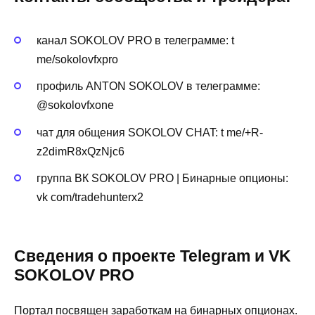
канал SOKOLOV PRO в телеграмме: t
me/sokolovfxpro
профиль ANTON SOKOLOV в телеграмме:
@sokolovfxone
чат для общения SOKOLOV CHAT: t me/+R-
z2dimR8xQzNjc6
группа ВК SOKOLOV PRO | Бинарные опционы:
vk com/tradehunterx2
Сведения о проекте Telegram и VK
SOKOLOV PRO
Портал посвящен заработкам на бинарных опционах.