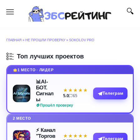
Перейти
к
содержанию
ГЛАВНАЯ
»
НЕ ПРОШЛИ ПРОВЕРКУ
»
SOKOLOV PRO
Топ лучших проектов
1 МЕСТО · ЛИДЕР
📊AI-
БОТ.
★★★★★
★★★★★
Сигнал
Телеграм
5.0
65
ы
Прошёл проверку
2 МЕСТО
⚡️ Канал
"Торгов
★★★★★
★★★★★
Телеграм