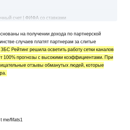
чный счет | ФИФА со ставками
й счет
основаны на получении дохода по партнерской
 статистика и отзывы о ставках
инстве случаев платят партнерам за слитые
ЗБС Рейтинг решила осветить работу сетки каналов
ают 100% прогнозы с высокими коэффициентами. При
рицательные отзывы обманутых людей, которые
ра.
 me/fifats1