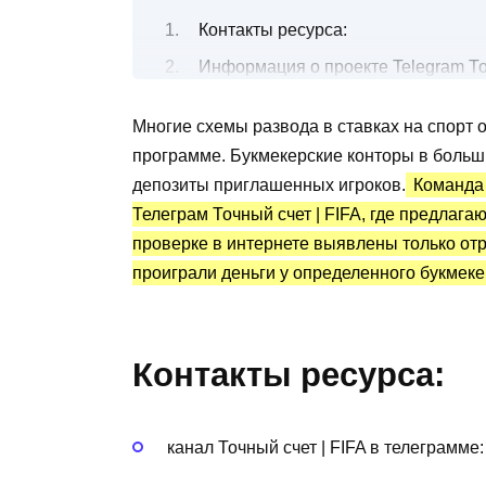
Контакты ресурса:
Информация о проекте Telegram То
Все о бесплатных ставках на точны
Многие схемы развода в ставках на спорт 
Канал Telegram Точный счет | FIFA:
программе. Букмекерские конторы в больш
Преимущества и недостатки
депозиты приглашенных игроков.
Команда 
Телеграм Точный счет | FIFA, где предлаг
проверке в интернете выявлены только от
проиграли деньги у определенного букмеке
Контакты ресурса:
канал Точный счет | FIFA в телеграмме: t