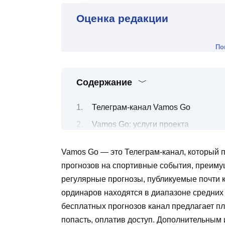
Оценка редакции
По
Содержание
Телеграм-канал Vamos Go
Vamos Go: услуги проекта
Vamos Go: статистика проекта
Vamos Go — это Телеграм-канал, который п
Анализ активности подписчиков в 
прогнозов на спортивные события, преиму
Контакты проекта Vamos Go
регулярные прогнозы, публикуемые почти
Отзывы о проекте Vamos Go от ре
ординаров находятся в диапазоне средних з
бесплатных прогнозов канал предлагает пл
Выводы
попасть, оплатив доступ. Дополнительным 