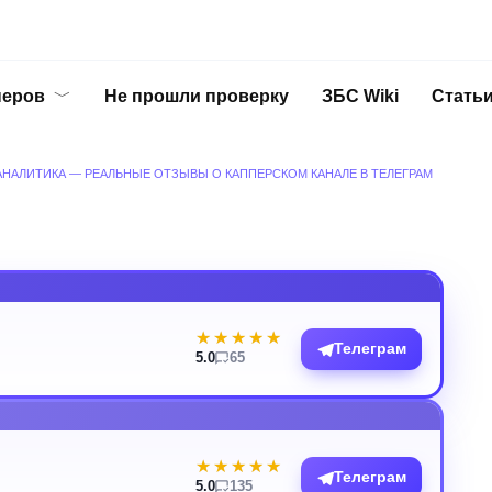
перов
Не прошли проверку
ЗБС Wiki
Стать
 АНАЛИТИКА — РЕАЛЬНЫЕ ОТЗЫВЫ О КАППЕРСКОМ КАНАЛЕ В ТЕЛЕГРАМ
★★★★★
★★★★★
Телеграм
5.0
65
★★★★★
★★★★★
Телеграм
5.0
135