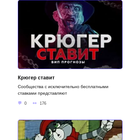
Крюгер ставит
Сообщества с исключительно бесплатными
ставками представляют
0
176