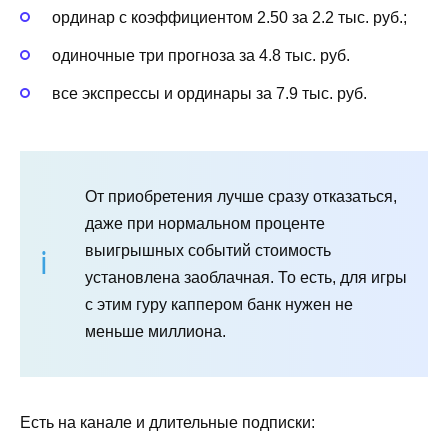
ординар с коэффициентом 2.50 за 2.2 тыс. руб.;
одиночные три прогноза за 4.8 тыс. руб.
все экспрессы и ординары за 7.9 тыс. руб.
От приобретения лучше сразу отказаться,
даже при нормальном проценте
выигрышных событий стоимость
установлена заоблачная. То есть, для игры
с этим гуру каппером банк нужен не
меньше миллиона.
Есть на канале и длительные подписки: