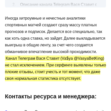
Описание канала Telegram Вася Ставит с
прогнозами
Иногда хитроумные и нечестные аналитики
Прогнозы на футбольные матчи
спортивных матчей создают сразу массу платных
Канал Telegram Вася Ставит: статистика и
прогнозов и подписок. Делается все специально, так
отзывы
как хоть одна ставка, но зайдет. Далее выкладывается
Преимущества и недостатки
выигрыш в общую ленту, за счет чего создается
обманчивое впечатление высокой проходимости.
Канал Телеграм Вася Ставит (Va$ya @VasyaBetKing)
не стал исключением. При серфинге выявлены только
плохие отзывы, стоит учесть и тот момент, что даже
своя нормальная статистика отсутствует.
Контакты ресурса и менеджера: