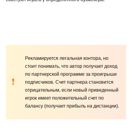
Рекламируется легальная контора, но
стоит понимать, что автор получает доход
по партнерской программе за проигрыши
подписчиков. Счет партнера становится
отрицательным, если новый приведенный
игрок имеет положительный счет по
балансу (получает прибыль на дистанции).