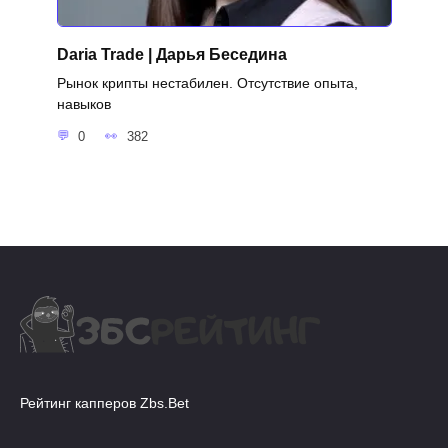
Daria Trade | Дарья Беседина
Рынок крипты нестабилен. Отсутствие опыта,
навыков
0
382
Рейтинг капперов Zbs.Bet