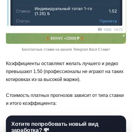
Бесплатные ставки на канале Telegram Вася Ставит
Коэффициенты оставляют желать лучшего и редко
превышают 1.50 (профессионалы не играют на таких
котировках из-за высокой маржи).
Стоимость платных прогнозов зависит от типа ставки
и итого коэффициента:
Хотите попробовать новый вид
заработка? 💸