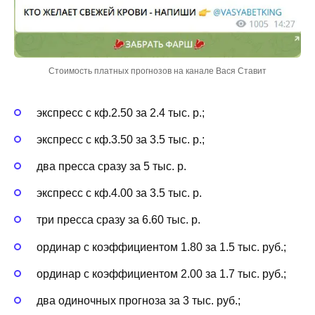
Стоимость платных прогнозов на канале Вася Ставит
экспресс с кф.2.50 за 2.4 тыс. р.;
экспресс с кф.3.50 за 3.5 тыс. р.;
два пресса сразу за 5 тыс. р.
экспресс с кф.4.00 за 3.5 тыс. р.
три пресса сразу за 6.60 тыс. р.
ординар с коэффициентом 1.80 за 1.5 тыс. руб.;
ординар с коэффициентом 2.00 за 1.7 тыс. руб.;
два одиночных прогноза за 3 тыс. руб.;