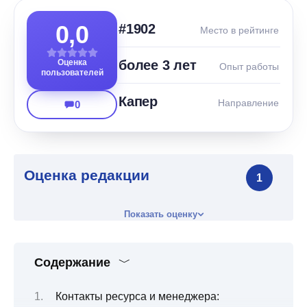
0,0
#1902
Место в рейтинге
Оценка
более 3 лет
Опыт работы
пользователей
Капер
Направление
0
Оценка редакции
1
Показать оценку
Содержание
Контакты ресурса и менеджера: