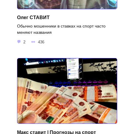
Олег СТАВИТ
Обычно мошенники в ставках на спорт часто
меняют названия
2
436
Макс ставит | Прогнозы на спорт