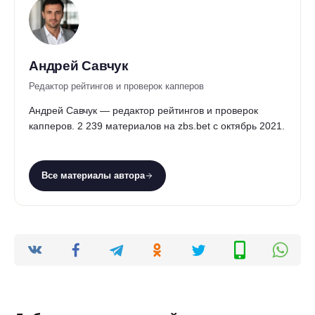
Андрей Савчук
Редактор рейтингов и проверок капперов
Андрей Савчук — редактор рейтингов и проверок
капперов. 2 239 материалов на zbs.bet с октябрь 2021.
Все материалы автора