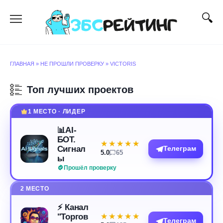
Перейти
к
содержанию
ГЛАВНАЯ
»
НЕ ПРОШЛИ ПРОВЕРКУ
»
VICTORIS
Топ лучших проектов
1 МЕСТО · ЛИДЕР
📊AI-
БОТ.
★★★★★
★★★★★
Сигнал
Телеграм
5.0
65
ы
Прошёл проверку
2 МЕСТО
⚡️ Канал
"Торгов
★★★★★
★★★★★
Телеграм