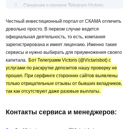
Сведения о проекте Telegram Victoris
@Victarisbot
Честный инвестиционный портал от СКАМА отличить
Условия по вкладам в криптовалюту
довольно просто. В первом случае ведется
Бот Telegram Victoris @Victarisbot:
официальная деятельность, то есть, компания
статистика и отзывы
зарегистрирована и имеет лицензию. Именно такие
Преимущества и недостатки
сервисы и нужно выбирать для приумножения своего
капитала.
Бот Телеграмм Victoris (@Victarisbot) с
услугами по раскрутке депозитов нашу проверку не
прошел. При серфинге сторонних сайтов выявлены
только отрицательные отзывы от бывших вкладчиков,
так как отсутствуют даже разовые выплаты.
Контакты сервиса и менеджеров: