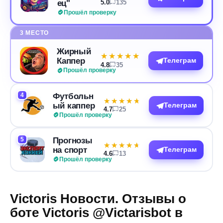
ец"
5.0
135
Прошёл проверку
3 МЕСТО
Жирный
★★★★★
★★★★★
Каппер
Телеграм
4.8
35
Прошёл проверку
4
Футбольн
★★★★★
★★★★★
ый каппер
Телеграм
4.7
25
Прошёл проверку
5
Прогнозы
★★★★★
★★★★★
на спорт
Телеграм
4.6
13
Прошёл проверку
Victoris Новости. Отзывы о
боте Victoris @Victarisbot в