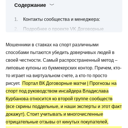
Содержание
Контакты сообщества и менеджера:
Подробнее о проекте VK Договорные
матчи от Владислава Курбанова
Мошенники в ставках на спорт различными
Все о бесплатных и платных договорных
способами пытаются убедить доверчивых людей в
матчах
своей честности. Самый распространенный метод –
Договорные матчи от Владислава
липовые купоны из букмекерских контор. Причем, кто-
Курбанова: статистика и отзывы о ставках
то играет на виртуальном счете, а кто-то просто
Преимущества и недостатки
рисует.
Портал ВК Договорные матчи | Прогнозы на
спорт под руководством инсайдера Владислава
Курбанова относится ко второй группе сообществ
(все скрины поддельные, и наши эксперты и этот факт
докажут). Стоит учитывать и многочисленные
отрицательные отзывы от кинутых покупателей,