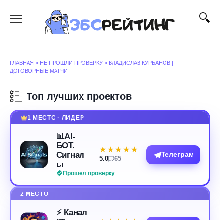
Перейти
к
содержанию
ГЛАВНАЯ
»
НЕ ПРОШЛИ ПРОВЕРКУ
»
ВЛАДИСЛАВ КУРБАНОВ |
ДОГОВОРНЫЕ МАТЧИ
Топ лучших проектов
1 МЕСТО · ЛИДЕР
📊AI-
БОТ.
★★★★★
★★★★★
Сигнал
Телеграм
5.0
65
ы
Прошёл проверку
2 МЕСТО
⚡️ Канал