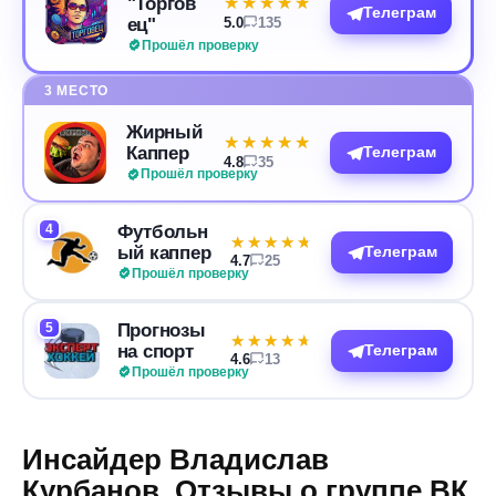
"Торгов
★★★★★
★★★★★
Телеграм
ец"
5.0
135
Прошёл проверку
3 МЕСТО
Жирный
★★★★★
★★★★★
Каппер
Телеграм
4.8
35
Прошёл проверку
4
Футбольн
★★★★★
★★★★★
ый каппер
Телеграм
4.7
25
Прошёл проверку
5
Прогнозы
★★★★★
★★★★★
на спорт
Телеграм
4.6
13
Прошёл проверку
Инсайдер Владислав
Курбанов. Отзывы о группе ВК