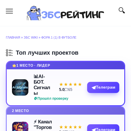
Перейти
к
содержанию
ГЛАВНАЯ
»
ЗБС WIKI
»
ФОРА 1 (1) В ФУТБОЛЕ
Топ лучших проектов
1 МЕСТО · ЛИДЕР
📊AI-
БОТ.
★★★★★
★★★★★
Сигнал
Телеграм
5.0
65
ы
Прошёл проверку
2 МЕСТО
⚡️ Канал
"Торгов
★★★★★
★★★★★
Телеграм