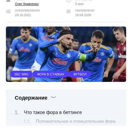
Олег Кравченко
5 мин
ОПУБЛИКОВАНО
ОБНОВЛЕНО
24.10.2021
16.04.2026
ЗБС WIKI
ФОРА В СТАВКАХ
ФУТБОЛ
Содержание
Что такое фора в беттинге
Положительная и отрицательная фора
Когда применяется Ф1(1) в футболе