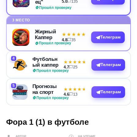
ец"
5.0
135
Прошёл проверку
3 МЕСТО
Жирный
★★★★★
★★★★★
Каппер
Телеграм
4.8
35
Прошёл проверку
4
Футбольн
★★★★★
★★★★★
ый каппер
Телеграм
4.7
25
Прошёл проверку
5
Прогнозы
★★★★★
★★★★★
на спорт
Телеграм
4.6
13
Прошёл проверку
Фора 1 (1) в футболе
АВТОР
НА ЧТЕНИЕ