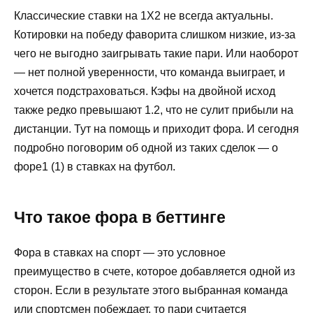
Классические ставки на 1X2 не всегда актуальны.
Ставка на фаворита: Ф(-1)
Котировки на победу фаворита слишком низкие, из-за
Страховка от проигрыша: Ф(+1)
чего не выгодно заигрывать такие пари. Или наоборот
Примеры расчета ставок
― нет полной уверенности, что команда выиграет, и
Как распределяют форы БК
хочется подстраховаться. Кэфы на двойной исход
также редко превышают 1.2, что не сулит прибыли на
дистанции. Тут на помощь и приходит фора. И сегодня
подробно поговорим об одной из таких сделок ― о
форе1 (1) в ставках на футбол.
Что такое фора в беттинге
Фора в ставках на спорт — это условное
преимущество в счете, которое добавляется одной из
сторон. Если в результате этого выбранная команда
или спортсмен побеждает, то пари считается