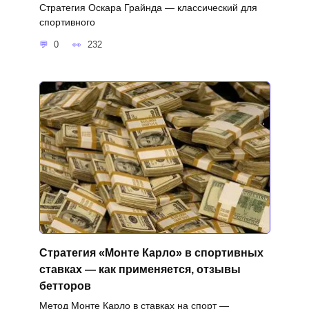
Стратегия Оскара Грайнда — классический для
спортивного
0
232
Стратегия «Монте Карло» в спортивных
ставках — как применяется, отзывы
бетторов
Метод Монте Карло в ставках на спорт —