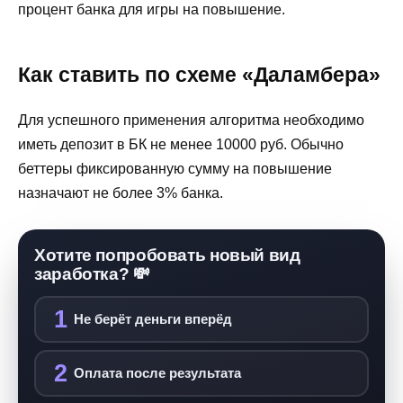
процент банка для игры на повышение.
Как ставить по схеме «Даламбера»
Для успешного применения алгоритма необходимо
иметь депозит в БК не менее 10000 руб. Обычно
беттеры фиксированную сумму на повышение
назначают не более 3% банка.
Хотите попробовать новый вид
заработка? 💸
1
Не берёт деньги вперёд
2
Оплата после результата