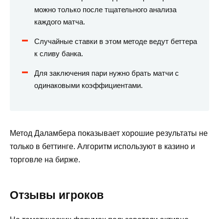
можно только после тщательного анализа
каждого матча.
Случайные ставки в этом методе ведут беттера
к сливу банка.
Для заключения пари нужно брать матчи с
одинаковыми коэффициентами.
Метод Даламбера показывает хорошие результаты не
только в беттинге. Алгоритм используют в казино и
торговле на бирже.
Отзывы игроков