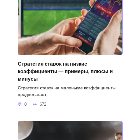
Стратегия ставок на низкие
коэффициенты — примеры, плюсы и
минусы
Стратегия ставок на маленькие коэффициенты
предполагает
0
672