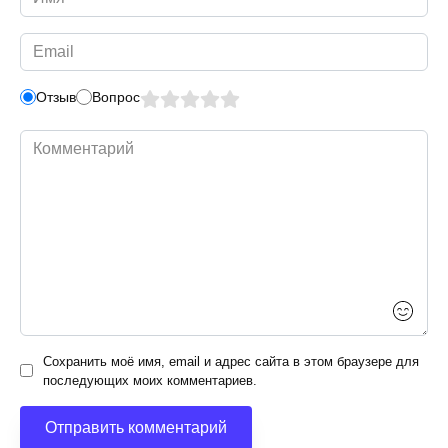
*
Email
*
Отзыв
Вопрос
Комментарий
Сохранить моё имя, email и адрес сайта в этом браузере для
последующих моих комментариев.