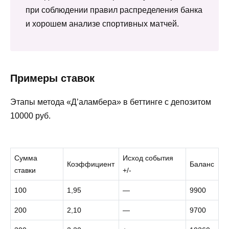
при соблюдении правил распределения банка
и хорошем анализе спортивных матчей.
Примеры ставок
Этапы метода «Д’аламбера» в беттинге с депозитом
10000 руб.
Сумма
Исход события
Коэффициент
Баланс
ставки
+/-
100
1,95
—
9900
200
2,10
—
9700