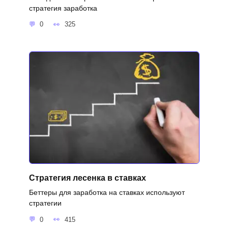
стратегия заработка
0
325
Стратегия лесенка в ставках
Беттеры для заработка на ставках используют
стратегии
0
415