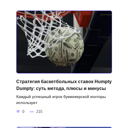
Стратегия баскетбольных ставок Humpty
Dumpty: суть метода, плюсы и минусы
Каждый успешный игрок букмекерской конторы
использует
0
215