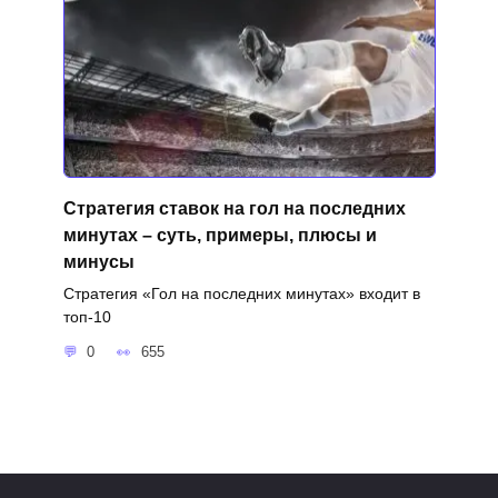
Стратегия ставок на гол на последних
минутах – суть, примеры, плюсы и
минусы
Стратегия «Гол на последних минутах» входит в
топ-10
0
655