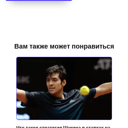
Вам также может понравиться
Что такое стратегия Щукина в ставках на