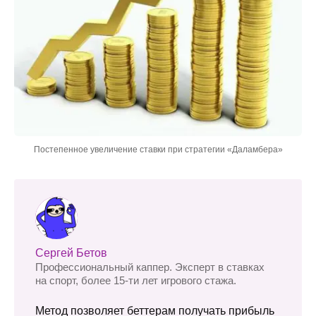
Постепенное увеличение ставки при стратегии «Даламбера»
Сергей Бетов
Профессиональный каппер. Эксперт в ставках
на спорт, более 15-ти лет игрового стажа.
Метод позволяет беттерам получать прибыль