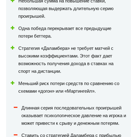
Небольшая сумма на повышение ставки,
позволяющая выдержать длительную серию
проигрышей.
Одна победа перекрывает все предыдущие
потери беттера.
Стратегия «Даламбера» не требует матчей с
высокими коэффициентами. Этот факт дает
возможность получения дохода в ставках на
спорт на дистанции.
Меньший риск потери средств по сравнению со
схемами «догон» или «Мартингейл».
Длинная серия последовательных проигрышей
оказывает психологическое давление на игрока и
может привести к срыву и денежным потерям.
Ставить со стратегией Даламбера с прибылью