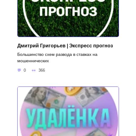
Дмитрий Григорьев | Экспресс прогноз
Большинство схем развода в ставках на
мошеннических
0
366