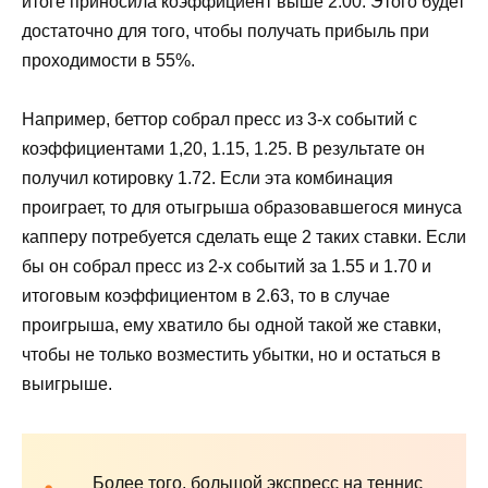
итоге приносила коэффициент выше 2.00. Этого будет
достаточно для того, чтобы получать прибыль при
проходимости в 55%.
Например, беттор собрал пресс из 3-х событий с
коэффициентами 1,20, 1.15, 1.25. В результате он
получил котировку 1.72. Если эта комбинация
проиграет, то для отыгрыша образовавшегося минуса
капперу потребуется сделать еще 2 таких ставки. Если
бы он собрал пресс из 2-х событий за 1.55 и 1.70 и
итоговым коэффициентом в 2.63, то в случае
проигрыша, ему хватило бы одной такой же ставки,
чтобы не только возместить убытки, но и остаться в
выигрыше.
Более того, большой экспресс на теннис