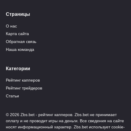
Страницы
О нас
Карта сайта
Обратная связь
Наша команда
Категории
Рейтинг капперов
Рейтинг трейдеров
Статьи
© 2026 Zbs.bet - рейтинг капперов. Zbs.bet не принимает
оплату и не проводит игры на деньги. Все сведения на сайте
носят информационный характер. Zbs.bet использует cookie-