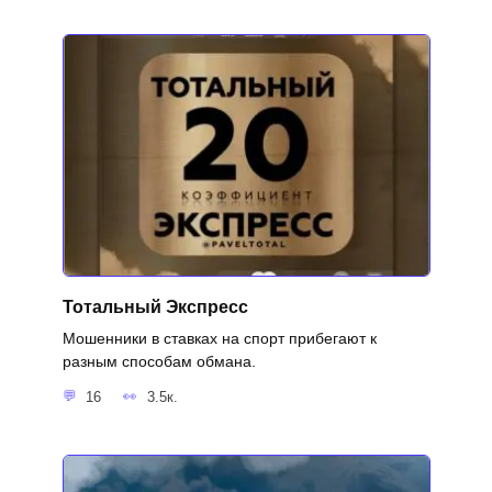
Тотальный Экспресс
Мошенники в ставках на спорт прибегают к
разным способам обмана.
16
3.5к.