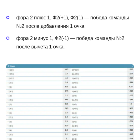
Можно ли поставить на Ф2(1) в боксе и
единоборствах?
фора 2 плюс 1, Ф2(+1), Ф2(1) — победа команды
Какие обычно коэффициенты у
№2 после добавления 1 очка;
гандикапа 2 (1)?
фора 2 минус 1, Ф2(-1) — победа команды №2
Прибыльно ли ставить на фору 2 (1)?
после вычета 1 очка.
В каких дисциплинах доступны ставки
на фору 2 (1)?