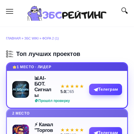
Перейти
к
содержанию
ГЛАВНАЯ
»
ЗБС WIKI
»
ФОРА 2 (1)
Топ лучших проектов
1 МЕСТО · ЛИДЕР
📊AI-
БОТ.
★★★★★
★★★★★
Сигнал
Телеграм
5.0
65
ы
Прошёл проверку
2 МЕСТО
⚡️ Канал
"Торгов
★★★★★
★★★★★
Телеграм