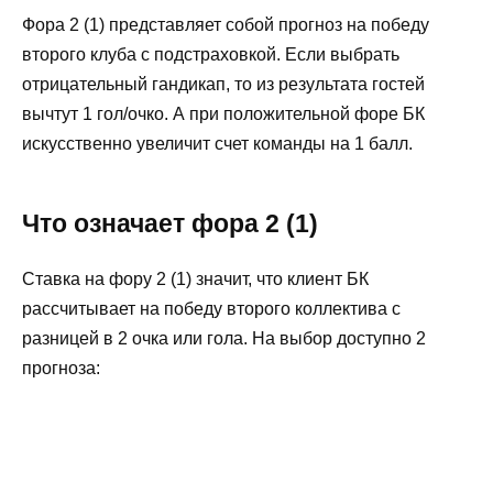
Фора 2 (1) представляет собой прогноз на победу
Отрицательная фора 2 (-1) с примером
второго клуба с подстраховкой. Если выбрать
расчета
отрицательный гандикап, то из результата гостей
Положительная фора 2 (+1) с
вычтут 1 гол/очко. А при положительной форе БК
примером расчета
искусственно увеличит счет команды на 1 балл.
Фора 2 (±1) в различных видах спорта
В футболе
В хоккее
Что означает фора 2 (1)
В теннисе
Ставка на фору 2 (1) значит, что клиент БК
В других дисциплинах
рассчитывает на победу второго коллектива с
Как заключать пари на Ф2(1)
разницей в 2 очка или гола. На выбор доступно 2
Стратегия ставок на гандикап Ф2(±1)
прогноза:
Плюсы и минусы форы 2 (1)
FAQ
Можно ли добавить фору 2 (1) в
систему или экспресс?