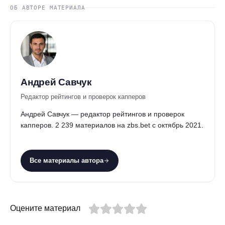
ОБ АВТОРЕ МАТЕРИАЛА
Андрей Савчук
Редактор рейтингов и проверок капперов
Андрей Савчук — редактор рейтингов и проверок
капперов. 2 239 материалов на zbs.bet с октябрь 2021.
Все материалы автора
Оцените материал