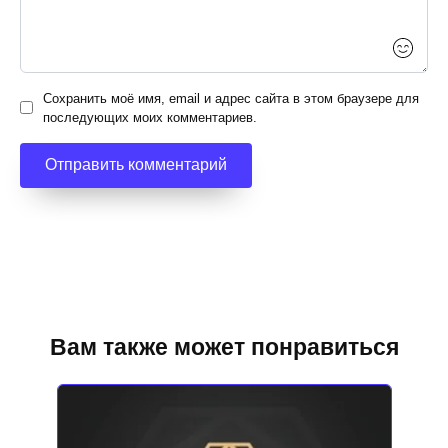
Сохранить моё имя, email и адрес сайта в этом браузере для
последующих моих комментариев.
Вам также может понравиться