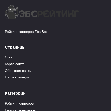
Рейтинг капперов Zbs.Bet
Страницы
О нас
Карта сайта
Обратная связь
Наша команда
Категории
Рейтинг капперов
Рейтинг трейдеров