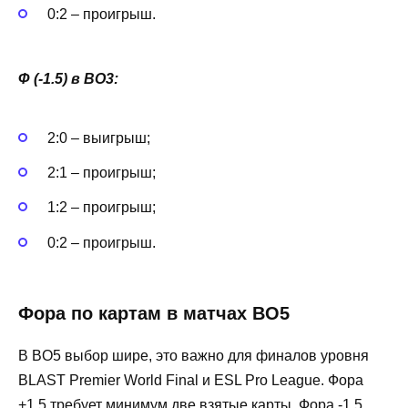
0:2 – проигрыш.
Ф (-1.5) в BO3:
2:0 – выигрыш;
2:1 – проигрыш;
1:2 – проигрыш;
0:2 – проигрыш.
Фора по картам в матчах BO5
В BO5 выбор шире, это важно для финалов уровня
BLAST Premier World Final и ESL Pro League. Фора
+1.5 требует минимум две взятые карты. Фора -1.5