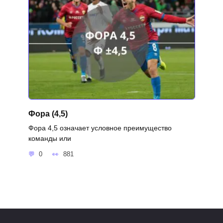
Фора (4,5)
Фора 4,5 означает условное преимущество
команды или
0
881