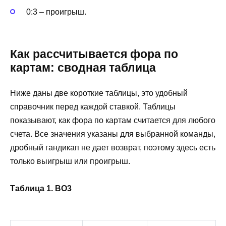
0:3 – проигрыш.
Как рассчитывается фора по
картам: сводная таблица
Ниже даны две короткие таблицы, это удобный
справочник перед каждой ставкой. Таблицы
показывают, как фора по картам считается для любого
счета. Все значения указаны для выбранной команды,
дробный гандикап не дает возврат, поэтому здесь есть
только выигрыш или проигрыш.
Таблица 1. BO3