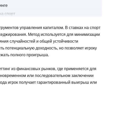
инге
на спорт
ение для хеджирования
рументов управления капиталом. В ставках на спорт
рименения
хеджирования. Метод используется для минимизации
сохранить купон
яния случайностей и общей устойчивости
огнозов
ить потенциальную доходность, но позволяет игроку
ежать полного проигрыша.
ттинг из финансовых рынков, где применяется для
одновременном или последовательном заключении
ки
ода игрок получает гарантированный выигрыш или