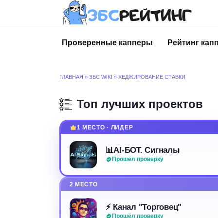
Перейти
к
содержанию
Проверенные капперы
Рейтинг кап
ГЛАВНАЯ
»
ЗБС WIKI
»
ХЕДЖИРОВАНИЕ СТАВКИ
Топ лучших проектов
1 МЕСТО · ЛИДЕР
📊AI-БОТ. Сигналы
Прошёл проверку
2 МЕСТО
⚡️ Канал "Торговец"
Прошёл проверку