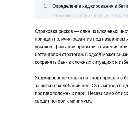
Определение хеджирования в бетт
Что можно застраховать в ставках 
Линия открытия/закрытия: знач
Страховка рисков — один из ключевых инст
Прематч и лайв: особенности п
принцип получил развитие под названием 
Хеджирование экспрессов: как 
убытков, фиксации прибыли, снижения вли
Хеджирование долгосрочных пр
беттинговой стратегии. Подход может сниз
Страховка от крупных потерь
сохранять банк в сложных ситуациях и изб
Метод будущих изменений
Частичная страховка
Хеджирование ставки на спорт пришло в бе
Избирательная страховка
защиты от колебаний цен. Суть метода в 
Кэшаут: досрочный выкуп став
противоположных пари. Независимо от исх
Какие БК предоставляют страховку
сводит потери к минимуму.
Когда необходим hedge