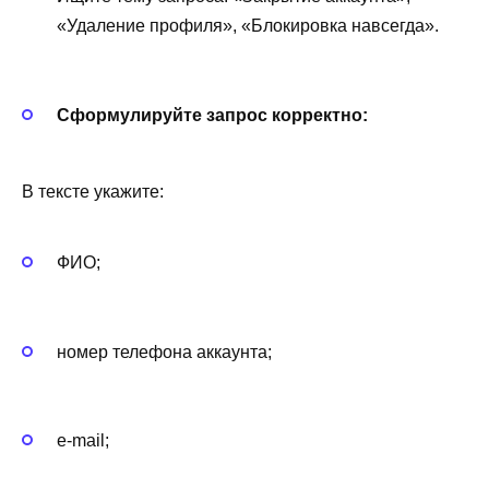
«Удаление профиля», «Блокировка навсегда».
Сформулируйте запрос корректно:
В тексте укажите:
ФИО;
номер телефона аккаунта;
e
‑
mail;