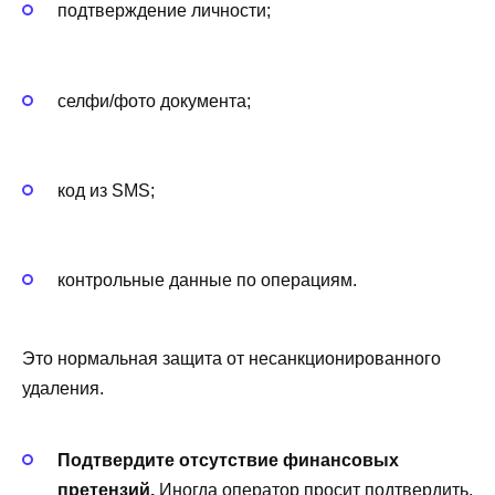
подтверждение личности;
селфи/фото документа;
код из SMS;
контрольные данные по операциям.
Это нормальная защита от несанкционированного
удаления.
Подтвердите отсутствие финансовых
претензий.
Иногда оператор просит подтвердить,