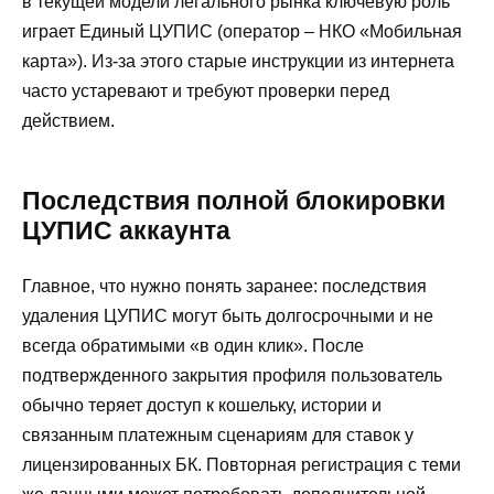
в текущей модели легального рынка ключевую роль
играет Единый ЦУПИС (оператор – НКО «Мобильная
карта»). Из-за этого старые инструкции из интернета
часто устаревают и требуют проверки перед
действием.
Последствия полной блокировки
ЦУПИС аккаунта
Главное, что нужно понять заранее: последствия
удаления ЦУПИС могут быть долгосрочными и не
всегда обратимыми «в один клик». После
подтвержденного закрытия профиля пользователь
обычно теряет доступ к кошельку, истории и
связанным платежным сценариям для ставок у
лицензированных БК. Повторная регистрация с теми