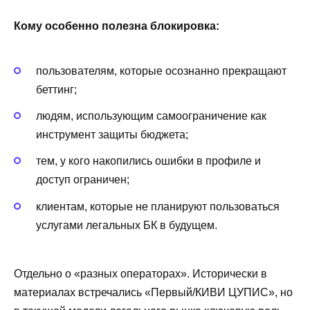
Кому особенно полезна блокировка:
пользователям, которые осознанно прекращают
беттинг;
людям, использующим самоограничение как
инструмент защиты бюджета;
тем, у кого накопились ошибки в профиле и
доступ ограничен;
клиентам, которые не планируют пользоваться
услугами легальных БК в будущем.
Отдельно о «разных операторах». Исторически в
материалах встречались «Первый/КИВИ ЦУПИС», но