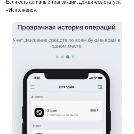
Если есть активные транзакции, дождитесь статуса
«Исполнено».