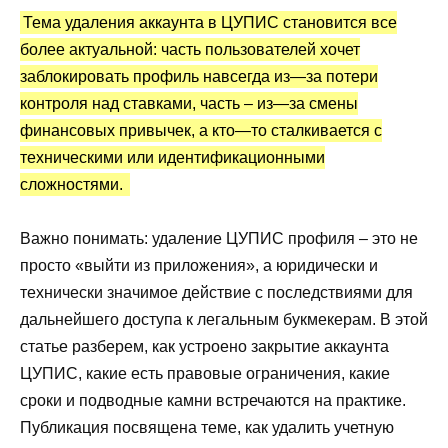
аккаунта
Тема удаления аккаунта в ЦУПИС становится все
более актуальной: часть пользователей хочет
Правовые аспекты удаления аккаунта
заблокировать профиль навсегда из
—
за потери
Различные ЦУПИС операторы и
контроля над ставками, часть – из
—
за смены
особенности закрытия аккаунтов
финансовых привычек, а кто
—
то сталкивается с
Пошаговая инструкция по блокировке
техническими или идентификационными
ЦУПИС аккаунта
сложностями.
Временные рамки процесса блокировки
Распространенные проблемы и их
Важно понимать: удаление ЦУПИС профиля – это не
решения
просто «выйти из приложения», а юридически и
технически значимое действие с последствиями для
Альтернативы полной блокировке
дальнейшего доступа к легальным букмекерам. В этой
аккаунта
статье разберем, как устроено закрытие аккаунта
Заключение
ЦУПИС, какие есть правовые ограничения, какие
Часто задаваемые вопросы
сроки и подводные камни встречаются на практике.
Публикация посвящена теме, как удалить учетную