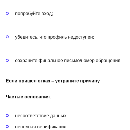
попробуйте вход;
убедитесь, что профиль недоступен;
сохраните финальное письмо/номер обращения.
Если пришел отказ – устраните причину
Частые основания:
несоответствие данных;
неполная верификация;