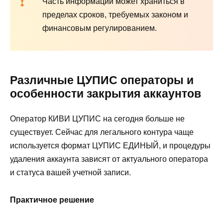
Часть информации может храниться в
пределах сроков, требуемых законом и
финансовым регулированием.
Различные ЦУПИС операторы и
особенности закрытия аккаунтов
Оператор КИВИ ЦУПИС на сегодня больше не
существует. Сейчас для легального контура чаще
используется формат ЦУПИС ЕДИНЫЙ, и процедуры
удаления аккаунта зависят от актуального оператора
и статуса вашей учетной записи.
Практичное решение