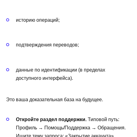
историю операций;
подтверждения переводов;
данные по идентификации (в пределах
доступного интерфейса).
Это ваша доказательная база на будущее.
Откройте раздел поддержки.
Типовой путь:
Профиль → Помощь/Поддержка → Обращения.
Ищите тему запроса: «Закрытие аккаунта»,