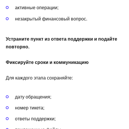
активные операции;
незакрытый финансовый вопрос.
Устраните пункт из ответа поддержки и подайте
повторно.
Фиксируйте сроки и коммуникацию
Для каждого этапа сохраняйте:
дату обращения;
номер тикета;
ответы поддержки;