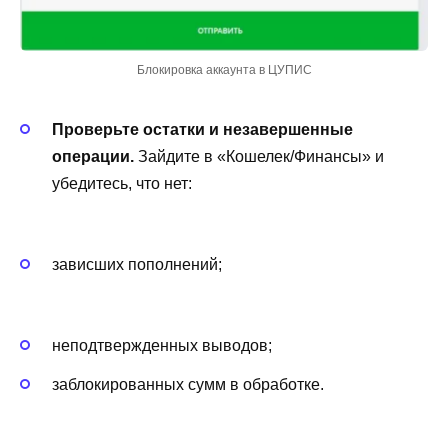
Блокировка аккаунта в ЦУПИС
Проверьте остатки и незавершенные
операции.
Зайдите в «Кошелек/Финансы» и
убедитесь, что нет:
зависших пополнений;
неподтвержденных выводов;
заблокированных сумм в обработке.