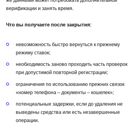
же данными может потребовать дополнительной
верификации и занять время.
Что вы получаете после закрытия:
невозможность быстро вернуться к прежнему
режиму ставок;
необходимость заново проходить часть проверок
при допустимой повторной регистрации;
ограничения по использованию прежних связок
«номер телефона – документы – кошелек»;
потенциальные задержки, если до удаления не
выведены средства или есть незавершенные
операции.