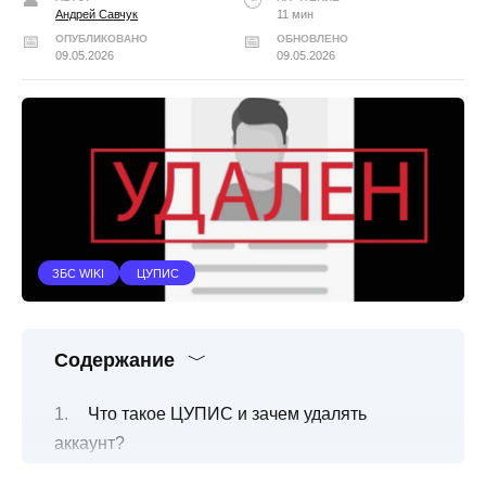
Андрей Савчук
11 мин
ОПУБЛИКОВАНО
ОБНОВЛЕНО
09.05.2026
09.05.2026
ЗБС WIKI
ЦУПИС
Содержание
Что такое ЦУПИС и зачем удалять
аккаунт?
Последствия полной блокировки ЦУПИС