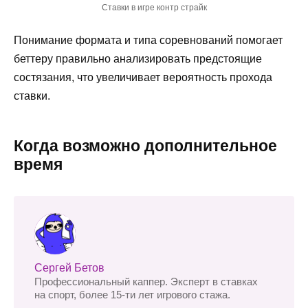
Ставки в игре контр страйк
Понимание формата и типа соревнований помогает
беттеру правильно анализировать предстоящие
состязания, что увеличивает вероятность прохода
ставки.
Когда возможно дополнительное
время
Сергей Бетов
Профессиональный каппер. Эксперт в ставках
на спорт, более 15-ти лет игрового стажа.