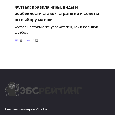
Футзал: правила игры, виды и
особенности ставок, стратегии и советы
по выбору матчей
Футзал настолько же увлекателен, как и большой
футбол.
0
413
Рейтинг капперов Zbs.Bet