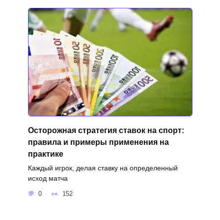
Осторожная стратегия ставок на спорт:
правила и примеры применения на
практике
Каждый игрок, делая ставку на определенный
исход матча
0
152