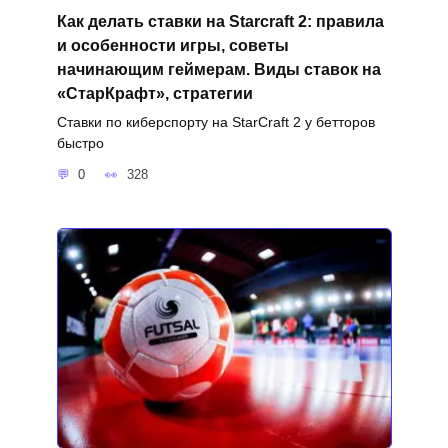
Как делать ставки на Starcraft 2: правила
и особенности игры, советы
начинающим геймерам. Виды ставок на
«СтарКрафт», стратегии
Ставки по киберспорту на StarCraft 2 у бетторов
быстро
0
328