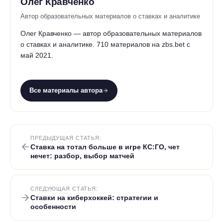
Олег Кравченко
Автор образовательных материалов о ставках и аналитике
Олег Кравченко — автор образовательных материалов
о ставках и аналитике. 710 материалов на zbs.bet с
май 2021.
Все материалы автора
ПРЕДЫДУЩАЯ СТАТЬЯ:
Ставка на тотал больше в игре КС:ГО, чет
нечет: разбор, выбор матчей
СЛЕДУЮЩАЯ СТАТЬЯ:
Ставки на киберхоккей: стратегии и
особенности