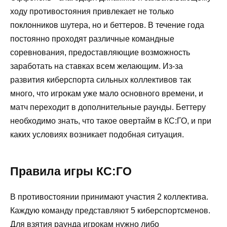
ходу противостояния привлекает не только
поклонников шутера, но и беттеров. В течение года
постоянно проходят различные командные
соревнования, предоставляющие возможность
заработать на ставках всем желающим. Из-за
развития киберспорта сильных коллективов так
много, что игрокам уже мало основного времени, и
матч переходит в дополнительные раунды. Беттеру
необходимо знать, что такое овертайм в КС:ГО, и при
каких условиях возникает подобная ситуация.
Правила игры КС:ГО
В противостоянии принимают участия 2 коллектива.
Каждую команду представляют 5 киберспортсменов.
Для взятия раунда игрокам нужно либо