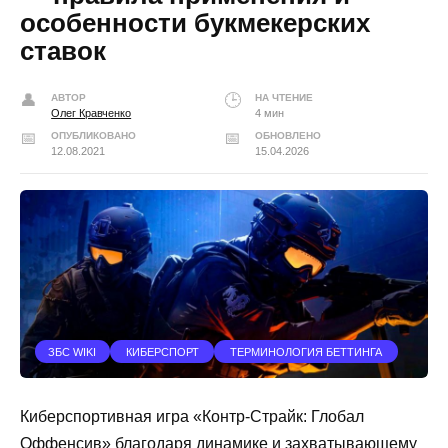
особенности букмекерских
ставок
АВТОР
НА ЧТЕНИЕ
Олег Кравченко
4 мин
ОПУБЛИКОВАНО
ОБНОВЛЕНО
12.08.2021
15.04.2026
ЗБС WIKI
КИБЕРСПОРТ
ТЕРМИНОЛОГИЯ БЕТТИНГА
Киберспортивная игра «Контр-Страйк: Глобал
Оффенсив» благодаря динамике и захватывающему