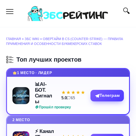
Перейти
к
содержанию
ГЛАВНАЯ
»
ЗБС WIKI
»
ОВЕРТАЙМ В CS (COUNTER-STRIKE) — ПРАВИЛА
ПРИМЕНЕНИЯ И ОСОБЕННОСТИ БУКМЕКЕРСКИХ СТАВОК
Топ лучших проектов
1 МЕСТО · ЛИДЕР
📊AI-
БОТ.
★★★★★
★★★★★
Сигнал
Телеграм
5.0
65
ы
Прошёл проверку
2 МЕСТО
⚡️ Канал