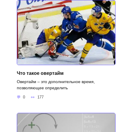
Что такое овертайм
Овертайм – это дополнительное время,
позволяющее определить
0
177