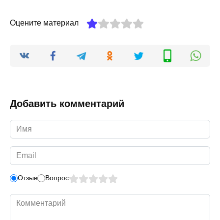
Оцените материал
Добавить комментарий
Имя
*
Email
*
Отзыв
Вопрос
Комментарий