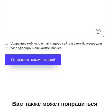
Сохранить моё имя, email и адрес сайта в этом браузере для
последующих моих комментариев.
Вам также может понравиться