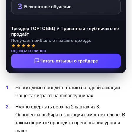
3
Бесплатное обучение
Трейдер ТОРГОВЕЦ ⚡ Приватный клуб ничего не
продаёт
Получает прибыль от вашего дохода.
★★★★★
ОЦЕНКА: ОТЛИЧНО
Читать отзывы о трейдере
Необходимо победить только на одной локации.
Чаще так играют на minor-турнирах.
Нужно одержать верх на 2 картах из 3.
Оппоненты выбирают локации самостоятельно. В
таком формате проводят соревнования уровня
major.