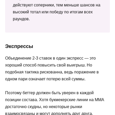
действуют соперники, тем меньше шансов на
высокий тотал или победу по итогам всех
раундов.
Экспрессы
Объединение 2-3 ставок в один экспресс — это
хороший способ повысить свой выигрыш. Но
подобная тактика рискованна, ведь поражение в
одном пари означает потерю всей суммы.
Поэтому беттер должен быть уверен в каждой
позиции состава. Хотя букмекерские линии на MMA
достаточно скудны, но некоторые рынки
взаимосвязаны и могут дополнять друг друга.