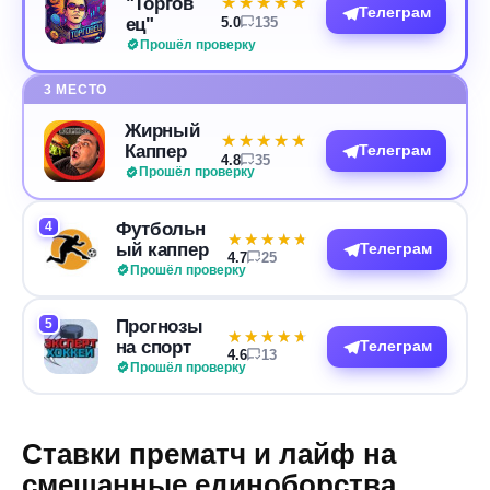
"Торгов
★★★★★
★★★★★
Телеграм
ец"
5.0
135
Прошёл проверку
3 МЕСТО
Жирный
★★★★★
★★★★★
Каппер
Телеграм
4.8
35
Прошёл проверку
4
Футбольн
★★★★★
★★★★★
ый каппер
Телеграм
4.7
25
Прошёл проверку
5
Прогнозы
★★★★★
★★★★★
на спорт
Телеграм
4.6
13
Прошёл проверку
Ставки прематч и лайф на
смешанные единоборства