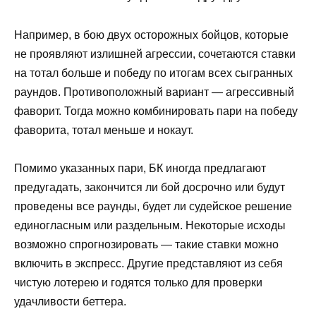
Например, в бою двух осторожных бойцов, которые
не проявляют излишней агрессии, сочетаются ставки
на тотал больше и победу по итогам всех сыгранных
раундов. Противоположный вариант ― агрессивный
фаворит. Тогда можно комбинировать пари на победу
фаворита, тотал меньше и нокаут.
Помимо указанных пари, БК иногда предлагают
предугадать, закончится ли бой досрочно или будут
проведены все раунды, будет ли судейское решение
единогласным или раздельным. Некоторые исходы
возможно спрогнозировать ― такие ставки можно
включить в экспресс. Другие представляют из себя
чистую лотерею и годятся только для проверки
удачливости беттера.