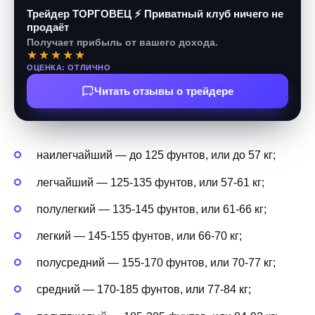
Трейдер ТОРГОВЕЦ ⚡ Приватный клуб ничего не
продаёт
Получает прибыль от вашего дохода.
★★★★★
ОЦЕНКА: ОТЛИЧНО
Читать отзывы о трейдере
наилегчайший ― до 125 фунтов, или до 57 кг;
легчайший ― 125-135 фунтов, или 57-61 кг;
полулегкий ― 135-145 фунтов, или 61-66 кг;
легкий ― 145-155 фунтов, или 66-70 кг;
полусредний ― 155-170 фунтов, или 70-77 кг;
средний ― 170-185 фунтов, или 77-84 кг;