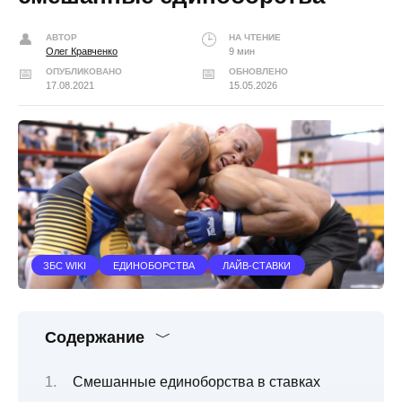
АВТОР
НА ЧТЕНИЕ
Олег Кравченко
9 мин
ОПУБЛИКОВАНО
ОБНОВЛЕНО
17.08.2021
15.05.2026
ЗБС WIKI
ЕДИНОБОРСТВА
ЛАЙВ-СТАВКИ
Содержание
Смешанные единоборства в ставках