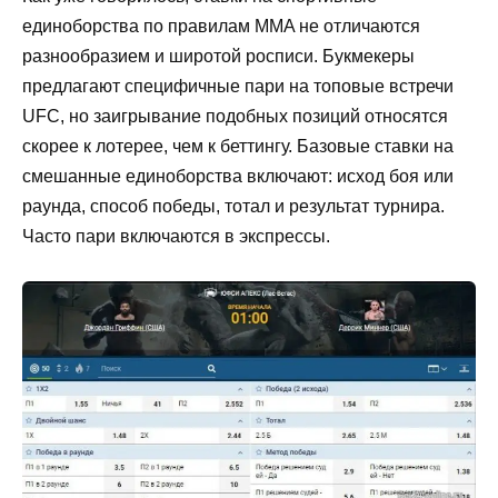
единоборства по правилам MMA не отличаются
разнообразием и широтой росписи. Букмекеры
предлагают специфичные пари на топовые встречи
UFC, но заигрывание подобных позиций относятся
скорее к лотерее, чем к беттингу. Базовые ставки на
смешанные единоборства включают: исход боя или
раунда, способ победы, тотал и результат турнира.
Часто пари включаются в экспрессы.