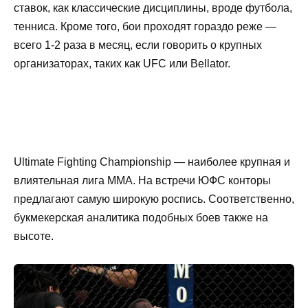
ставок, как классические дисциплины, вроде футбола,
тенниса. Кроме того, бои проходят гораздо реже ―
всего 1-2 раза в месяц, если говорить о крупных
организаторах, таких как UFC или Bellator.
Ultimate Fighting Championship ― наиболее крупная и
влиятельная лига MMA. На встречи ЮФС конторы
предлагают самую широкую роспись. Соответственно,
букмекерская аналитика подобных боев также на
высоте.