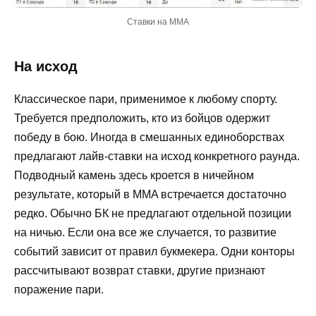
Ставки на MMA
На исход
Классическое пари, применимое к любому спорту.
Требуется предположить, кто из бойцов одержит
победу в бою. Иногда в смешанных единоборствах
предлагают лайв-ставки на исход конкретного раунда.
Подводный камень здесь кроется в ничейном
результате, который в MMA встречается достаточно
редко. Обычно БК не предлагают отдельной позиции
на ничью. Если она все же случается, то развитие
событий зависит от правил букмекера. Одни конторы
рассчитывают возврат ставки, другие признают
поражение пари.