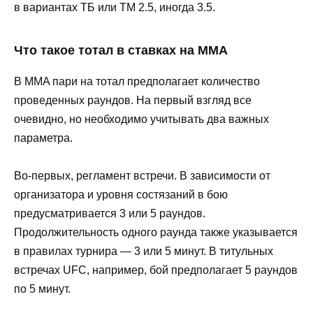
в вариантах ТБ или ТМ 2.5, иногда 3.5.
Что такое тотал в ставках на MMA
В MMA пари на тотал предполагает количество
проведенных раундов. На первый взгляд все
очевидно, но необходимо учитывать два важных
параметра.
Во-первых, регламент встречи. В зависимости от
организатора и уровня состязаний в бою
предусматривается 3 или 5 раундов.
Продолжительность одного раунда также указывается
в правилах турнира ― 3 или 5 минут. В титульных
встречах UFC, например, бой предполагает 5 раундов
по 5 минут.