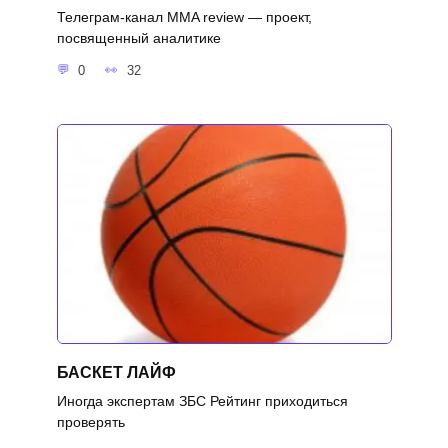
Телеграм-канал MMA review — проект,
посвященный аналитике
0
32
БАСКЕТ ЛАЙФ
Иногда экспертам ЗБС Рейтинг приходиться
проверять