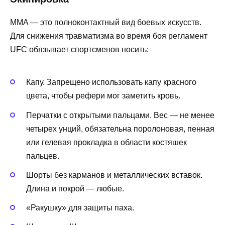
MMA — это полноконтактный вид боевых искусств.
Для снижения травматизма во время боя регламент
UFC обязывает спортсменов носить:
Капу. Запрещено использовать капу красного
цвета, чтобы рефери мог заметить кровь.
Перчатки с открытыми пальцами. Вес ― не менее
четырех унций, обязательна поролоновая, пенная
или гелевая прокладка в области костяшек
пальцев.
Шорты без карманов и металлических вставок.
Длина и покрой ― любые.
«Ракушку» для защиты паха.