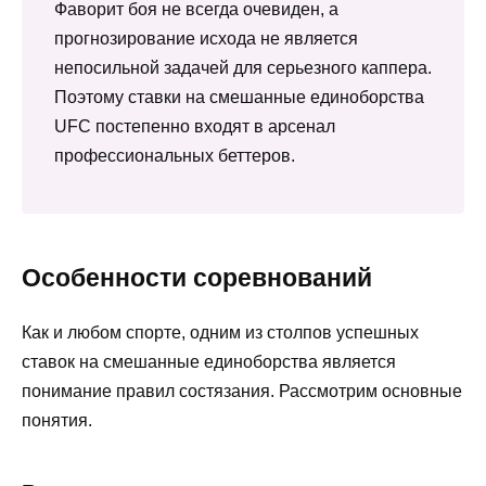
Фаворит боя не всегда очевиден, а
прогнозирование исхода не является
непосильной задачей для серьезного каппера.
Поэтому ставки на смешанные единоборства
UFC постепенно входят в арсенал
профессиональных беттеров.
Особенности соревнований
Как и любом спорте, одним из столпов успешных
ставок на смешанные единоборства является
понимание правил состязания. Рассмотрим основные
понятия.