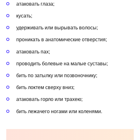
атаковать глаза;
кусать;
удерживать или вырывать волосы;
проникать в анатомические отверстия;
атаковать пах;
проводить болевые на малые суставы;
бить по затылку или позвоночнику;
бить локтем сверху вниз;
атаковать горло или трахею;
бить лежачего ногами или коленями.