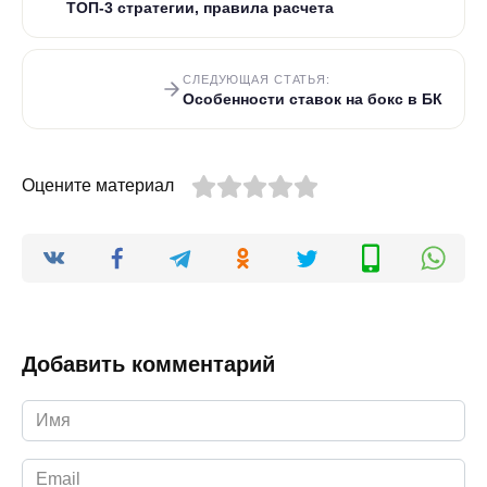
ТОП-3 стратегии, правила расчета
СЛЕДУЮЩАЯ СТАТЬЯ:
Особенности ставок на бокс в БК
Оцените материал
Добавить комментарий
Имя
*
Email