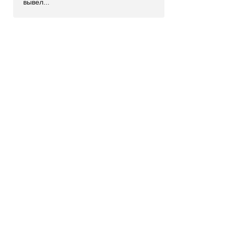
вывел...