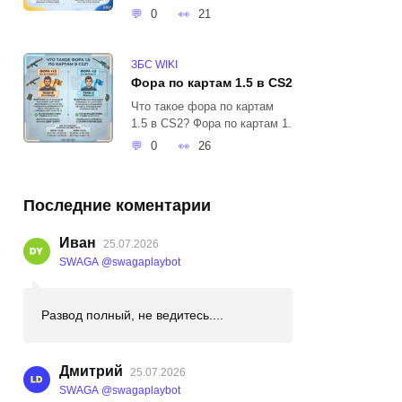
0
21
ЗБС WIKI
Фора по картам 1.5 в CS2
Что такое фора по картам
1.5 в CS2? Фора по картам 1.
0
26
Последние коментарии
Иван
25.07.2026
SWAGA @swagaplaybot
Развод полный, не ведитесь....
Дмитрий
25.07.2026
SWAGA @swagaplaybot