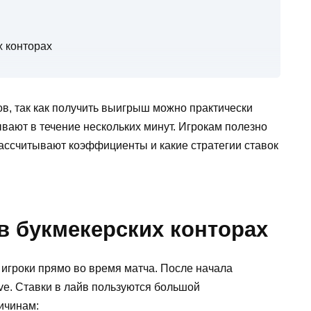
х конторах
ы для ставок
ов, так как получить выигрыш можно практически
?
вают в течение нескольких минут. Игрокам полезно
 рассчитывают коэффициенты и какие стратегии ставок
ставок
йве
 в букмекерских конторах
т игроки прямо во время матча. После начала
ive. Ставки в лайв пользуются большой
ичинам: