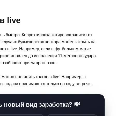
 live
ь быстро. Корректировка котировок зависит от
 случаях букмекерская контора может закрыть на
ок в live. Например, если в футбольном матче
 приостановлен до исполнения 11-метрового удара.
 возобновит прием прогнозов.
 можно поставить только в live. Например, в
ты подачи принимаются только по ходу встречи.
ь новый вид заработка? 💸