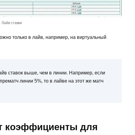
Лайв ставки
ожно только в лайв, например, на виртуальный
айв ставок выше, чем в линии. Например, если
прематч линии 5%, то в лайве на этот же матч
т коэффициенты для