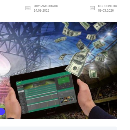
ОПУБЛИКОВАНО
ОБНОВЛЕНО
14.09.2023
09.03.2026
К