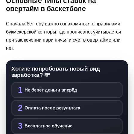
Основные типы ставок на
овертайм в баскетболе
Сначала беттеру важно ознакомиться с правилами
букмекерской конторы, где прописано, учитывается
при заключении пари ничья и счет в овертайме или
нет.
Хотите попробовать новый вид
заработка? 💸
1
Не берёт деньги вперёд
2
Оплата после результата
3
Бесплатное обучение