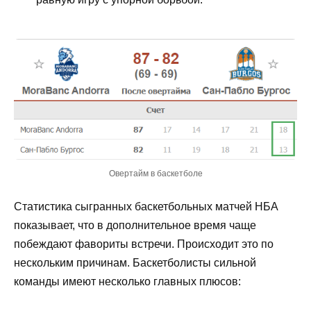
Овертайм в баскетболе
Статистика сыгранных баскетбольных матчей НБА
показывает, что в дополнительное время чаще
побеждают фавориты встречи. Происходит это по
нескольким причинам. Баскетболисты сильной
команды имеют несколько главных плюсов: