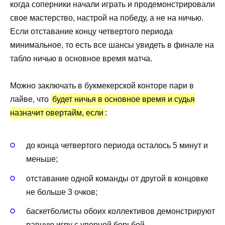
когда соперники начали играть и продемонстрировали
свое мастерство, настрой на победу, а не на ничью.
Если отставание концу четвертого периода
минимальное, то есть все шансы увидеть в финале на
табло ничью в основное время матча.
Можно заключать в букмекерской конторе пари в
лайве, что
будет ничья в основное время и судья
назначит овертайм, если
:
до конца четвертого периода осталось 5 минут и
меньше;
отставание одной команды от другой в концовке
не больше 3 очков;
баскетболисты обоих коллективов демонстрируют
равную игру с упорной борьбой.