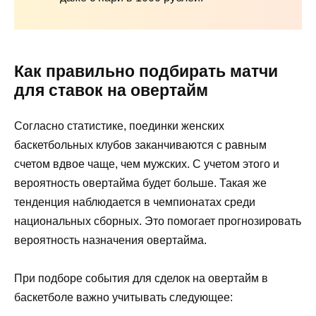
Как правильно подбирать матчи
для ставок на овертайм
Согласно статистике, поединки женских
баскетбольных клубов заканчиваются с равным
счетом вдвое чаще, чем мужских. С учетом этого и
вероятность овертайма будет больше. Такая же
тенденция наблюдается в чемпионатах среди
национальных сборных. Это помогает прогнозировать
вероятность назначения овертайма.
При подборе события для сделок на овертайм в
баскетболе важно учитывать следующее: