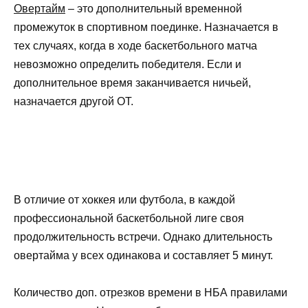
Овертайм
– это дополнительный временной
промежуток в спортивном поединке. Назначается в
тех случаях, когда в ходе баскетбольного матча
невозможно определить победителя. Если и
дополнительное время заканчивается ничьей,
назначается другой ОТ.
В отличие от хоккея или футбола, в каждой
профессиональной баскетбольной лиге своя
продолжительность встречи. Однако длительность
овертайма у всех одинакова и составляет 5 минут.
Количество доп. отрезков времени в НБА правилами