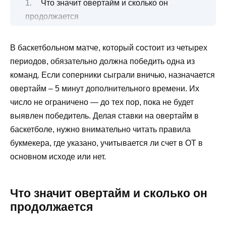
Что значит овертайм и сколько он
продолжается
Основные типы ставок на овертайм в
баскетболе
В баскетбольном матче, который состоит из четырех
периодов, обязательно должна победить одна из
Популярные стратегии ставок на
команд. Если соперники сыграли вничью, назначается
овертайм
овертайм – 5 минут дополнительного времени. Их
Как правильно подбирать матчи для
число не ограничено — до тех пор, пока не будет
ставок на овертайм
выявлен победитель. Делая ставки на овертайм в
баскетболе, нужно внимательно читать правила
букмекера, где указано, учитывается ли счет в ОТ в
основном исходе или нет.
Что значит овертайм и сколько он
продолжается