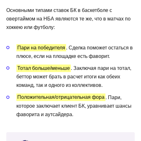
Основными типами ставок БК в баскетболе с
овертаймом на НБА являются те же, что в матчах по
хоккею или футболу:
Пари на победителя
. Сделка поможет остаться в
плюсе, если на площадке есть фаворит.
Тотал больше/меньше
. Заключая пари на тотал,
беттор может брать в расчет итоги как обеих
команд, так и одного из коллективов.
Положительная/отрицательная фора
. Пари,
которое заключает клиент БК, уравнивает шансы
фаворита и аутсайдера.