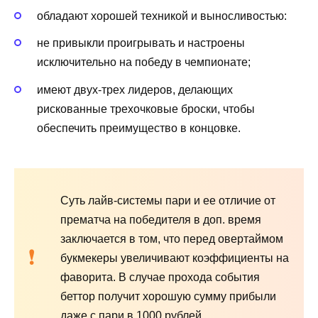
обладают хорошей техникой и выносливостью:
не привыкли проигрывать и настроены
исключительно на победу в чемпионате;
имеют двух-трех лидеров, делающих
рискованные трехочковые броски, чтобы
обеспечить преимущество в концовке.
Суть лайв-системы пари и ее отличие от
прематча на победителя в доп. время
заключается в том, что перед овертаймом
букмекеры увеличивают коэффициенты на
фаворита. В случае прохода события
беттор получит хорошую сумму прибыли
даже с пари в 1000 рублей.