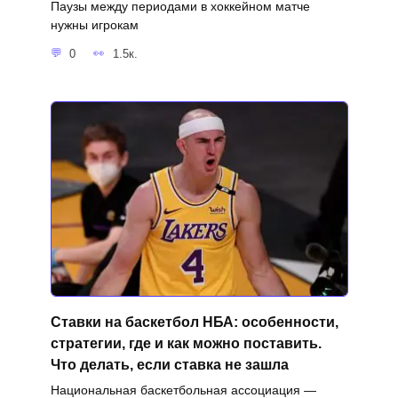
Паузы между периодами в хоккейном матче
нужны игрокам
0
1.5к.
Ставки на баскетбол НБА: особенности,
стратегии, где и как можно поставить.
Что делать, если ставка не зашла
Национальная баскетбольная ассоциация —