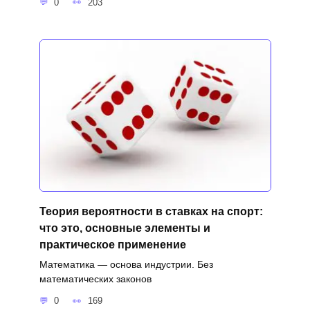
0
203
Теория вероятности в ставках на спорт:
что это, основные элементы и
практическое применение
Математика ― основа индустрии. Без
математических законов
0
169