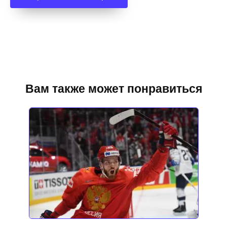
Вам также может понравиться