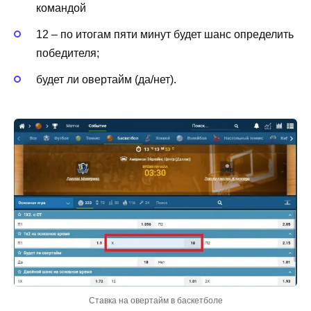
командой
12 – по итогам пяти минут будет шанс определить
победителя;
будет ли овертайм (да/нет).
Ставка на овертайм в баскетболе