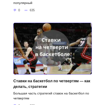
популярный
0
635
Ставки на баскетбол по четвертям — как
делать, стратегии
Большая часть стратегий ставок на баскетбол по
четвертям