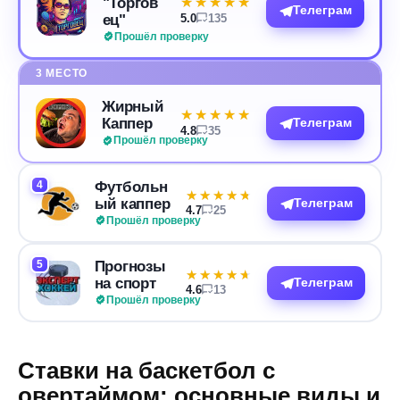
"Торгов
★★★★★
★★★★★
Телеграм
ец"
5.0
135
Прошёл проверку
3 МЕСТО
Жирный
★★★★★
★★★★★
Каппер
Телеграм
4.8
35
Прошёл проверку
4
Футбольн
★★★★★
★★★★★
ый каппер
Телеграм
4.7
25
Прошёл проверку
5
Прогнозы
★★★★★
★★★★★
на спорт
Телеграм
4.6
13
Прошёл проверку
Ставки на баскетбол с
овертаймом: основные виды и