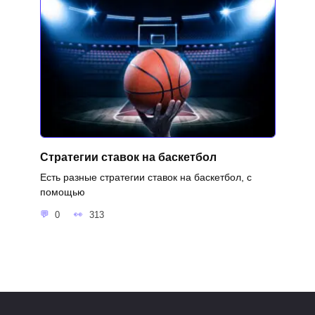
Стратегии ставок на баскетбол
Есть разные стратегии ставок на баскетбол, с
помощью
0
313