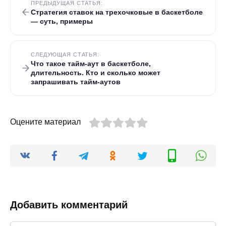
ПРЕДЫДУЩАЯ СТАТЬЯ:
Стратегия ставок на трехочковые в баскетболе
— суть, примеры
СЛЕДУЮЩАЯ СТАТЬЯ:
Что такое тайм-аут в баскетболе,
длительность. Кто и сколько может
запрашивать тайм-аутов
Оцените материал
Добавить комментарий