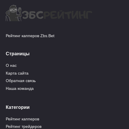
Рейтинг капперов Zbs.Bet
Страницы
О нас
Карта сайта
Обратная связь
Наша команда
Категории
Рейтинг капперов
Рейтинг трейдеров